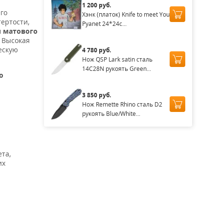
1 200 руб.
его
Хэнк (платок) Knife to meet You
ертости,
Pyanet 24*24с...
м
матового
 Высокая
ескую
4 780 руб.
Нож QSP Lark satin сталь
14C28N рукоять Green...
о
3 850 руб.
Нож Remette Rhino сталь D2
рукоять Blue/White...
та,
их