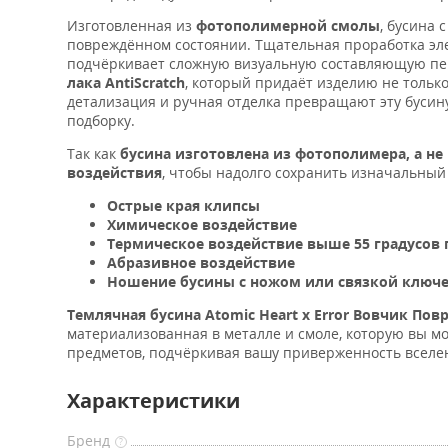
Изготовленная из
фотополимерной смолы
, бусина 
повреждённом состоянии. Тщательная проработка эле
подчёркивает сложную визуальную составляющую пе
лака AntiScratch
, который придаёт изделию не тольк
детализация и ручная отделка превращают эту бусин
подборку.
Так как
бусина изготовлена из фотополимера,
а не
воздействия
, чтобы надолго сохранить изначальный
Острые края клипсы
Химическое воздействие
Термическое воздействие выше 55 градусов
Абразивное воздействие
Ношение бусины с ножом или связкой ключе
Темлячная бусина Atomic Heart x Error Вовчик По
материализованная в металле и смоле, которую вы мож
предметов, подчёркивая вашу приверженность вселен
Характеристики
Бренд
?