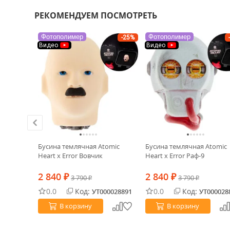
РЕКОМЕНДУЕМ ПОСМОТРЕТЬ
Фотополимер
Фотополимер
-25%
Видео
Видео
NEW
ХИТ!
Tools
Бусина темлячная Atomic
Бусина темлячная Atomic
Heart x Error Вовчик
Heart x Error Раф-9
2 840
2 840
₽
3 790
₽
3 790
₽
₽
0.0
Код:
0.0
Код:
0020091
УТ000028891
УТ000028
В корзину
В корзину