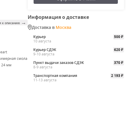
Информация о доставке
→
и к описанию
Доставка в
Москва
Курьер
500
₽
10 августа
Курьер СДЭК
620
₽
eart
9-10 августа
лимерная смола
Пункт выдачи заказов СДЭК
370
₽
× 24 мм
8-9 августа
Транспортная компания
2 193
₽
11-13 августа