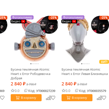
Фотополимер
Фотополимер
-25%
-25%
-25%
Видео
Видео
ХИТ!
Бусина темлячная Atomic
Бусина темлячная Atomic
Heart x Error Рободевочка
Heart x Error Левая Близняшка
Добрая
2 840
2 840
₽
3 790
₽
3 790
₽
₽
0.0
Код:
0.0
Код:
869
УТ000027239
УТ000035579
В корзину
В корзину