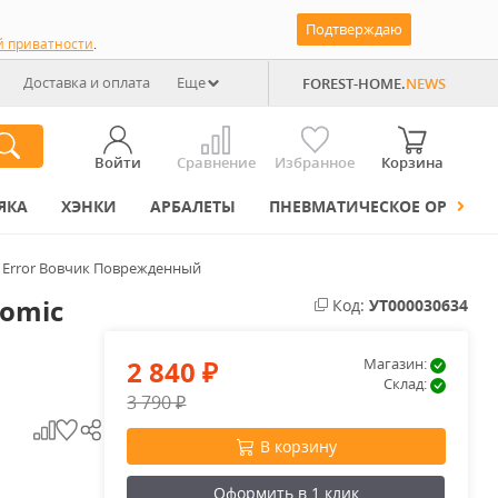
Подтверждаю
й приватности
.
Доставка и оплата
Еще
FOREST-HOME.
NEWS
Войти
Сравнение
Избранное
Корзина
ЯКА
ХЭНКИ
АРБАЛЕТЫ
ПНЕВМАТИЧЕСКОЕ ОРУЖИЕ
x Error Вовчик Поврежденный
tomic
Код:
УТ000030634
2 840
Магазин:
₽
Склад:
3 790
₽
В корзину
Оформить в 1 клик