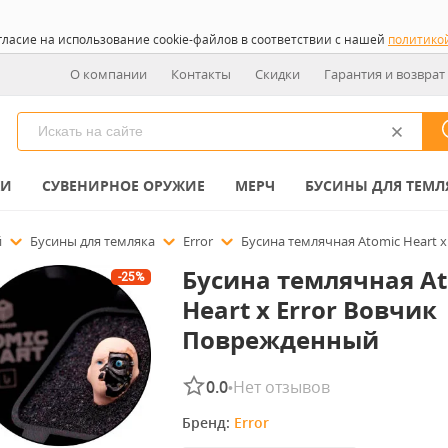
гласие на использование cookie-файлов в соответствии с нашей
политико
О компании
Контакты
Скидки
Гарантия и возврат
КИ
СУВЕНИРНОЕ ОРУЖИЕ
МЕРЧ
БУСИНЫ ДЛЯ ТЕМЛ
й
Бусины для темляка
Error
Бусина темлячная Atomic Heart 
Бусина темлячная A
-25%
Heart x Error Вовчик
Поврежденный
0.0
Нет отзывов
•
Бренд: 
Error