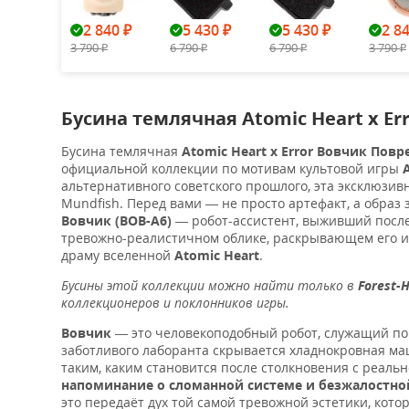
2 840
5 430
5 430
2 8
₽
₽
₽
3 790
6 790
6 790
3 790
₽
₽
₽
₽
Бусина темлячная Atomic Heart x E
Бусина темлячная
Atomic Heart x Error Вовчик Пов
официальной коллекции по мотивам культовой игры
альтернативного советского прошлого, эта эксклюзи
Mundfish. Перед вами — не просто артефакт, а обра
Вовчик (ВОВ-А6)
— робот-ассистент, выживший после
тревожно-реалистичном облике, раскрывающем его исти
драму вселенной
Atomic Heart
.
Бусины этой коллекции можно найти только в
Forest-
коллекционеров и поклонников игры.
Вовчик
— это человекоподобный робот, служащий по
заботливого лаборанта скрывается хладнокровная ма
таким, каким становится после столкновения с реал
напоминание о сломанной системе и безжалостно
это передаёт дух той самой тревожной эстетики, кото