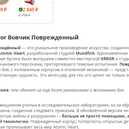
40
2 840
2 840
2 840
2 84
₽
₽
₽
₽
3 790
3 790
3 790
3 790
₽
₽
₽
₽
rror Вовчик Поврежденный
реждённый
— это уникальное произведение искусства, созданно
Atomic Heart
, разработанной студией
Mundfish
. Вдохновлённая
вная бусина была выпущена совместно мастерской
ERROR
и студ
з знакомого персонажа, претерпевшего тяжёлые испытания.
Пов
 боя, с изломанным корпусом и оголённой механикой — предста
нную сущность. Это аксессуар для тех, кто ценит не только эс
Home
, что сделает их ещё более уникальными и желанными для
мощником учёных в исследовательских лабораториях, но за об
шина, созданная следовать приказам. В обновлённой версии он
ьностью войны и разрушения —
больше не просто помощник, 
й технологии
. Повреждённый корпус, потёртости, открытые де
рая пронизывает весь мир Atomic Heart.