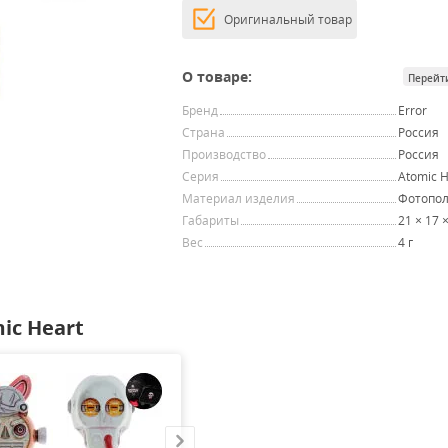
Оригинальный товар
О товаре:
Перейт
Бренд
Error
Страна
Россия
Производство
Россия
Серия
Atomic H
Материал изделия
Фотопо
Габариты
21 × 17 
Вес
4 г
ic Heart