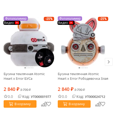
Фотополимер
Фотополимер
Ф
-25%
-25%
Видео
Видео
В
Бусина темлячная Atomic
Бусина темлячная Atomic
Бу
Heart x Error БУСа
Heart x Error Рободевочка Злая
He
2 840
2 840
2
₽
3 790
₽
3 790
₽
₽
0.0
Код:
0.0
Код:
УТ000001977
УТ000024712
В корзину
В корзину