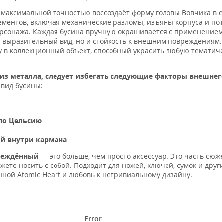
с максимальной точностью воссоздаёт форму головы Вовчика в 
ментов, включая механические разломы, изъяны корпуса и пот
рсонажа. Каждая бусина вручную окрашивается с применение
о выразительный вид, но и стойкость к внешним повреждениям.
у в коллекционный объект, способный украсить любую тематич
 из металла,
следует избегать следующие факторы внешнег
 вид бусины:
 по Цельсию
й внутри кармана
вреждённый
— это больше, чем просто аксессуар. Это часть сюже
ете носить с собой. Подходит для ножей, ключей, сумок и друг
ной Atomic Heart и любовь к нетривиальному дизайну.
Error