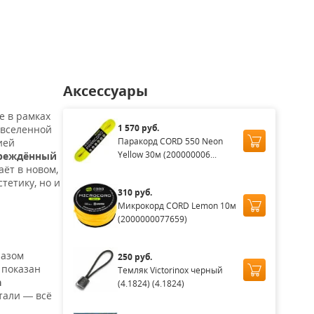
0
2 840
16 820
Нет в наличии
Нет в нал
₽
₽
₽
3 790
19 790
₽
₽
Аксессуары
е в рамках
1 570 руб.
 вселенной
Паракорд CORD 550 Neon
ией
Yellow 30м (200000006...
реждённый
ёт в новом,
тетику, но и
310 руб.
Микрокорд CORD Lemon 10м
(2000000077659)
разом
250 руб.
 показан
Темляк Victorinox черный
а
(4.1824) (4.1824)
тали — всё