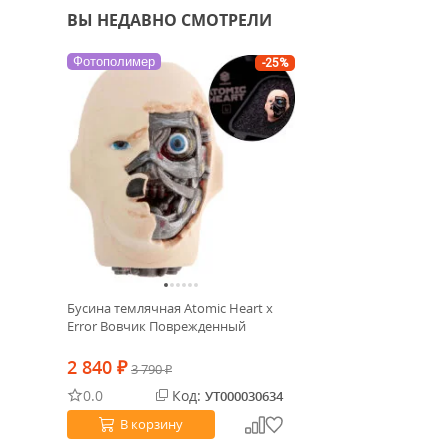
ВЫ НЕДАВНО СМОТРЕЛИ
Фотополимер
-25%
Бусина темлячная Atomic Heart x
Error Вовчик Поврежденный
2 840
₽
3 790
₽
0.0
Код:
УТ000030634
В корзину