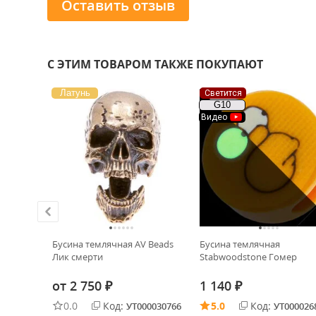
Оставить отзыв
С ЭТИМ ТОВАРОМ ТАКЖЕ ПОКУПАЮТ
Латунь
Светится
G10
Видео
 Beads
Бусина темлячная AV Beads
Бусина темлячная
Лик смерти
Stabwoodstone Гомер
от
2 750
1 140
₽
₽
0.0
Код:
5.0
Код:
0030031
УТ000030766
УТ000026