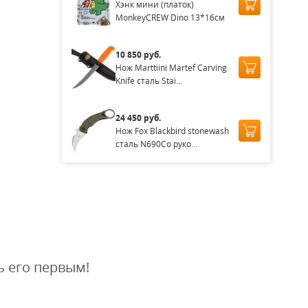
Хэнк мини (платок)
MonkeyCREW Dino 13*16см
10 850 руб.
Нож Marttiini Martef Carving
Knife сталь Stai...
24 450 руб.
Нож Fox Blackbird stonewash
сталь N690Co руко...
ь его первым!