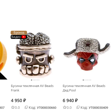
Бронза
Видео
Бусина темлячная AV Beads
Бусина темлячная AV Beads
Frank
Дед Pool
4 950
6 940
₽
₽
0.0
Код:
0.0
Код:
807
УТ000030660
УТ000030409