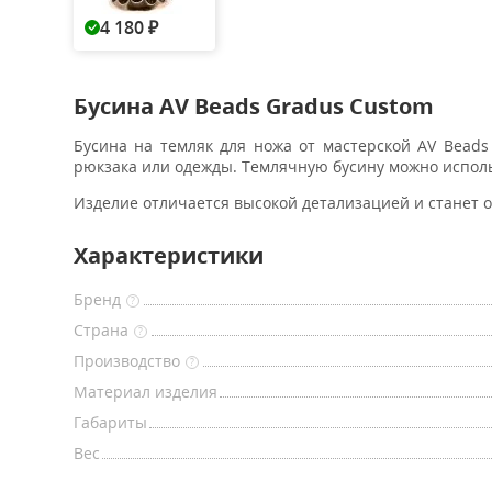
4 180
₽
Бусина AV Beads Gradus Custom
Бусина на темляк для ножа от мастерской AV Beads
рюкзака или одежды. Темлячную бусину можно использ
Изделие отличается высокой детализацией и станет 
Характеристики
Бренд
?
Страна
?
Производство
?
Материал изделия
Габариты
Вес