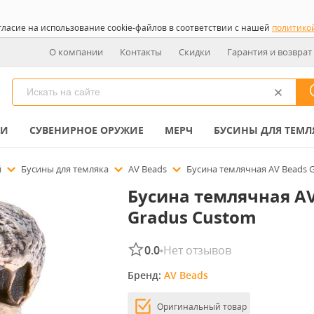
гласие на использование cookie-файлов в соответствии с нашей
политико
О компании
Контакты
Скидки
Гарантия и возврат
КИ
СУВЕНИРНОЕ ОРУЖИЕ
МЕРЧ
БУСИНЫ ДЛЯ ТЕМЛ
й
Бусины для темляка
AV Beads
Бусина темлячная AV Beads 
Бусина темлячная AV
Gradus Custom
0.0
Нет отзывов
•
Бренд: 
AV Beads
Оригинальный товар