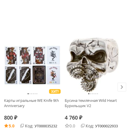
С
В
ХИТ!
Карты игральные WE Knife 9th
Бусина темлячная Wild Heart
Но
Anniversary
Бурильщик V2
ст
Dr
800
4 760
4
₽
₽
5.0
Код:
0.0
Код:
УТ000035232
УТ000022933