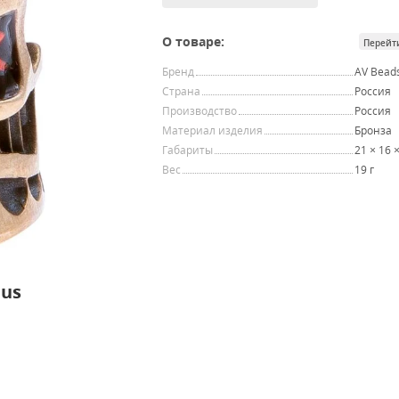
О товаре:
Перейт
Бренд
AV Bead
Страна
Россия
Производство
Россия
Материал изделия
Бронза
Габариты
21 × 16 
Вес
19 г
dus