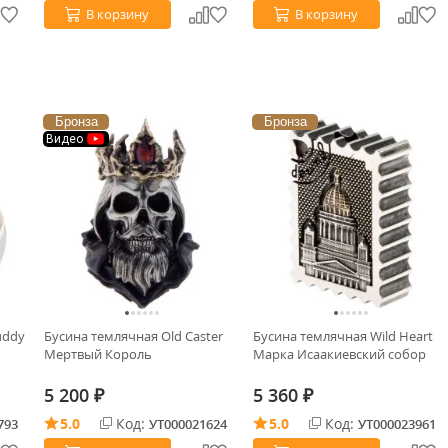
В корзину
В корзину
Бронза
Бронза
Видео
uddy
Бусина темлячная Old Caster
Бусина темлячная Wild Heart
Мертвый Король
Марка Исаакиевский собор
5 200
5 360
₽
₽
5.0
Код:
5.0
Код:
793
УТ000021624
УТ000023961