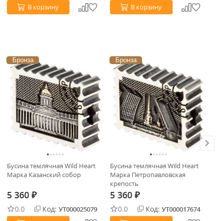
В корзину
В корзину
Бронза
Бронза
Бусина темлячная Wild Heart
Бусина темлячная Wild Heart
Бу
Марка Казанский собор
Марка Петропавловская
Ви
крепость
5 360
5 360
5
₽
₽
0.0
Код:
0.0
Код:
УТ000025079
УТ000017674