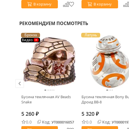
В корзину
В корзину
РЕКОМЕНДУЕМ ПОСМОТРЕТЬ
Бронза
Латунь
Видео
enti Руна
Бусина темлячная AV Beads
Бусина темлячная Bony B
Snake
Дроид BB-8
5 260
5 320
₽
₽
0.0
Код:
0.0
Код:
0028217
УТ000016057
УТ000019