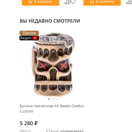
В корзину
В корзину
ВЫ НЕДАВНО СМОТРЕЛИ
Бронза
Видео
Бусина темлячная AV Beads Gradus
Custom
5 280
₽
0.0
Код:
УТ000030410