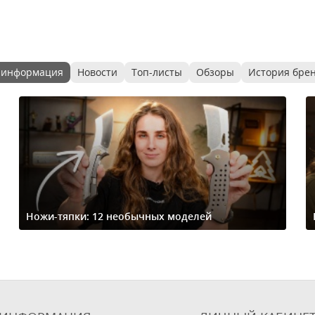
 информация
Новости
Топ-листы
Обзоры
История бре
Ножи-тяпки: 12 необычных моделей