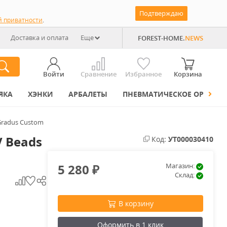
Подтверждаю
й приватности
.
Доставка и оплата
Еще
FOREST-HOME.
NEWS
Войти
Сравнение
Избранное
Корзина
ЯКА
ХЭНКИ
АРБАЛЕТЫ
ПНЕВМАТИЧЕСКОЕ ОРУЖИЕ
Gradus Custom
 Beads
Код:
УТ000030410
5 280
Магазин:
₽
Склад:
В корзину
Оформить в 1 клик