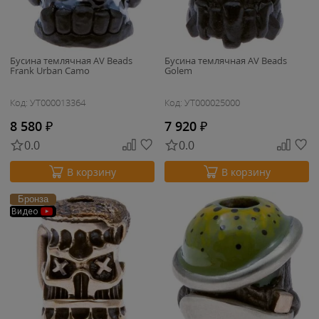
Бусина темлячная AV Beads
Бусина темлячная AV Beads
Frank Urban Camo
Golem
Код: УТ000013364
Код: УТ000025000
8 580
₽
7 920
₽
0.0
0.0
В корзину
В корзину
Бронза
Видео