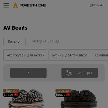
Москва
AV Beads
История бренда
Каталог
Аксессуары для ножей
Бусины для темляков
Темляч
Фильтры
Бронза
Бронза
Видео
Видео