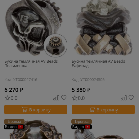
Бусина темлячная AV Beads
Бусина темлячная AV Beads
Пельмешка
Рафинад
Код: УТ000027416
Код: УТ000024505
6 270
₽
5 380
₽
0.0
0.0
В корзину
В корзину
Бронза
Бронза
Видео
Видео