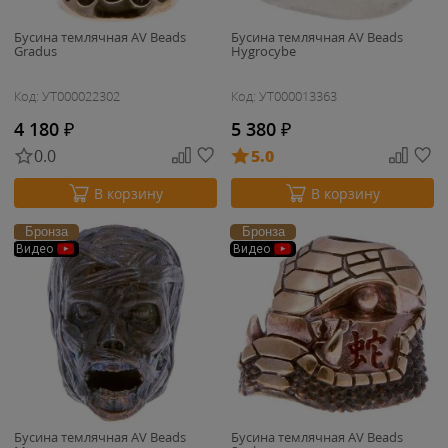
Бусина темлячная AV Beads
Бусина темлячная AV Beads
Gradus
Hygrocybe
Код: УТ000022302
Код: УТ000013363
4 180
₽
5 380
₽
0.0
5.0
В корзину
В корзину
Бронза
Бронза
Видео
Видео
Бусина темлячная AV Beads
Бусина темлячная AV Beads