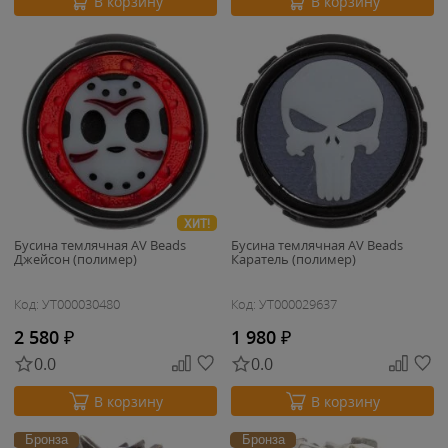
В корзину
В корзину
ХИТ!
Бусина темлячная AV Beads
Бусина темлячная AV Beads
Джейсон (полимер)
Каратель (полимер)
Код: УТ000030480
Код: УТ000029637
2 580
₽
1 980
₽
0.0
0.0
В корзину
В корзину
Бронза
Бронза