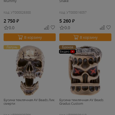
Mummy
Snake
Код: УТ000026388
Код: УТ000016057
2 750
₽
5 260
₽
0.0
0.0
В корзину
В корзину
Латунь
Бронза
Видео
Бусина темлячная AV Beads Лик
Бусина темлячная AV Beads
смерти
Gradus Custom