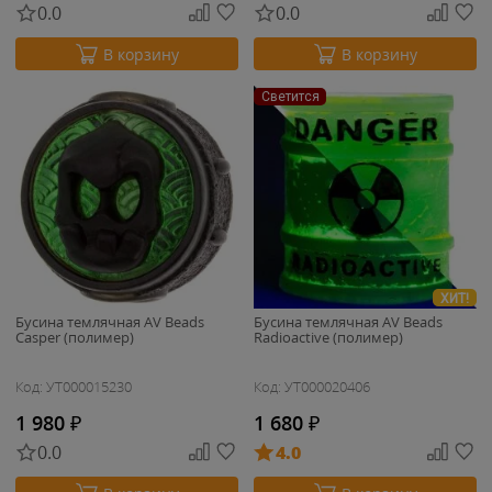
0.0
0.0
В корзину
В корзину
Светится
ХИТ!
Бусина темлячная AV Beads
Бусина темлячная AV Beads
Casper (полимер)
Radioactive (полимер)
Код: УТ000015230
Код: УТ000020406
1 980
₽
1 680
₽
0.0
4.0