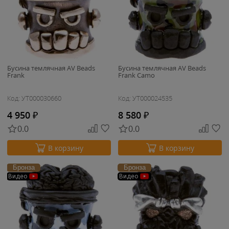
Бусина темлячная AV Beads
Бусина темлячная AV Beads
Frank
Frank Camo
Код: УТ000030660
Код: УТ000024535
4 950
₽
8 580
₽
0.0
0.0
В корзину
В корзину
Бронза
Бронза
Видео
Видео