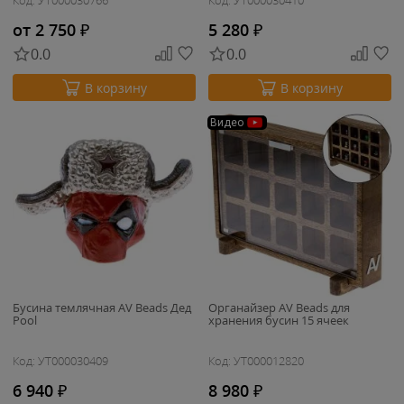
Код: УТ000030766
Код: УТ000030410
от 2 750
₽
5 280
₽
0.0
0.0
В корзину
В корзину
Видео
Бусина темлячная AV Beads Дед
Органайзер AV Beads для
Pool
хранения бусин 15 ячеек
Код: УТ000030409
Код: УТ000012820
6 940
₽
8 980
₽