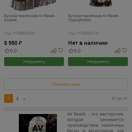
Бусина темлячная AV Beads
Бусина темлячная AV Beads
Козлик
Trypophobia
Код: УТ000030031
Код: УТ000020192
8 980
₽
Нет в наличии
0.0
0.0
Уведомить
Уведомить
Показать еще
1
2
→
31 из 31
AV Beads - это мастерская,
которая занимается
производством темлячных
бусин и аксессуаров для