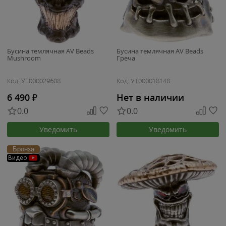
Бусина темлячная AV Beads
Бусина темлячная AV Beads
Mushroom
Греча
Код: УТ000029608
Код: УТ000018148
6 490
₽
Нет в наличии
0.0
0.0
Уведомить
Уведомить
Бронза
Видео