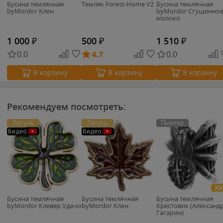
Бусина темлячная
Темляк Forest-Home V2
Бусина темлячная
byMordor Клен
byMordor Сгущенно
молоко
1 000
₽
500
₽
1 510
₽
0.0
4.7
0.0
В корзину
В корзину
В корзину
Рекомендуем посмотреть:
Латунь
Латунь
Пьютер
Видео
Видео
ХИ
Бусина темлячная
Бусина темлячная
Бусина темлячная
byMordor Клевер Удачи
byMordor Клен
Крестовик (Александ
Гагарин)