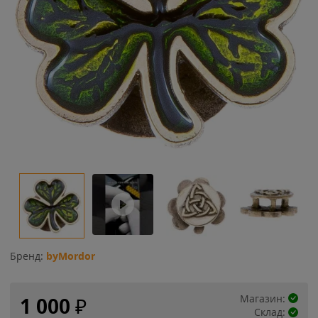
Бренд:
byMordor
Магазин:
1 000
₽
Склад: