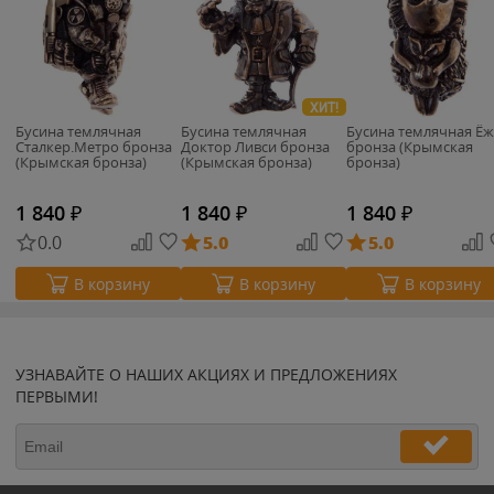
ХИТ!
Бусина темлячная
Бусина темлячная
Бусина темлячная Ё
Сталкер.Метро бронза
Доктор Ливси бронза
бронза (Крымская
(Крымская бронза)
(Крымская бронза)
бронза)
1 840
₽
1 840
₽
1 840
₽
0.0
5.0
5.0
В корзину
В корзину
В корзину
УЗНАВАЙТЕ О НАШИХ АКЦИЯХ И ПРЕДЛОЖЕНИЯХ
ПЕРВЫМИ!