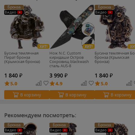
Бронза
Бронза
Видео
Видео
ХИТ!
ХИТ!
ХИ
Бусина темлячная
Нож N.C. Custom
Бусина темлячная Бо
Пират бронза
киридаши Остров
бронза (Крымская
(Крымская бронза)
Сокровищ blackwash
бронза)
сталь AUS-8
1 840
₽
3 990
₽
1 840
₽
5.0
4.9
5.0
В корзину
В корзину
В корзину
Рекомендуем посмотреть:
Бронза
Бронза
Бронза
Видео
Видео
Видео