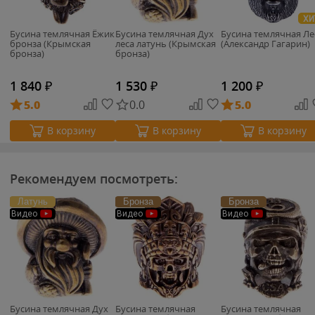
ХИ
Бусина темлячная Ёжик
Бусина темлячная Дух
Бусина темлячная Л
бронза (Крымская
леса латунь (Крымская
(Александр Гагарин)
бронза)
бронза)
1 840
₽
1 530
₽
1 200
₽
5.0
0.0
5.0
В корзину
В корзину
В корзину
Рекомендуем посмотреть:
Латунь
Бронза
Бронза
Видео
Видео
Видео
Бусина темлячная Дух
Бусина темлячная
Бусина темлячная