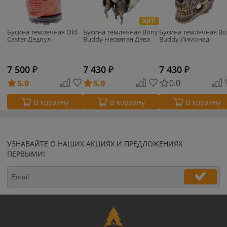
ХИТ!
Бусина темлячная Old
Бусина темлячная Bony
Бусина темлячная Bo
Caster Дедпул
Buddy Несвятая Дева
Buddy Лимонад
7 500
₽
7 430
₽
7 430
₽
5.0
5.0
0.0
В корзину
В корзину
В корзину
УЗНАВАЙТЕ О НАШИХ АКЦИЯХ И ПРЕДЛОЖЕНИЯХ
ПЕРВЫМИ!