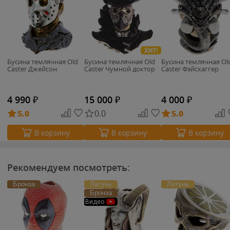
ХИТ!
Бусина темлячная Old
Бусина темлячная Old
Бусина темлячная Ol
Caster Джейсон
Caster Чумной доктор
Caster Фэйсхаггер
4 990
₽
15 000
₽
4 000
₽
5.0
0.0
5.0
В корзину
В корзину
В корзину
Рекомендуем посмотреть:
Бронза
Латунь
Латунь
Бронза
Видео