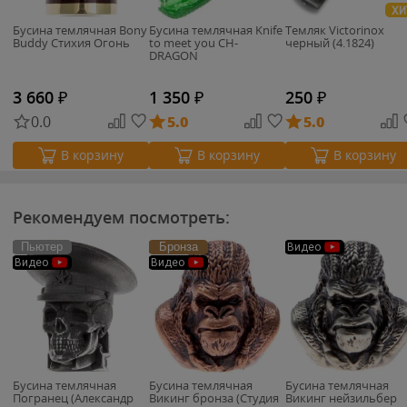
ХИ
Бусина темлячная Bony
Бусина темлячная Knife
Темляк Victorinox
Buddy Стихия Огонь
to meet you CH-
черный (4.1824)
DRAGON
3 660
₽
1 350
₽
250
₽
0.0
5.0
5.0
В корзину
В корзину
В корзину
Рекомендуем посмотреть:
Пьютер
Бронза
Видео
Видео
Видео
Бусина темлячная
Бусина темлячная
Бусина темлячная
Погранец (Александр
Викинг бронза (Студия
Викинг нейзильбер