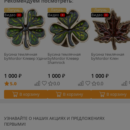
Рекомендуем посмотреть:
Латунь
Латунь
Латунь
Видео
Видео
Видео
Бусина темлячная
Бусина темлячная
Бусина темлячная
byMordor Клевер Удачи
byMordor Клевер
byMordor Клен
Shamrock
1 000
₽
1 000
₽
1 000
₽
5.0
0.0
0.0
В корзину
В корзину
В корзину
УЗНАВАЙТЕ О НАШИХ АКЦИЯХ И ПРЕДЛОЖЕНИЯХ
ПЕРВЫМИ!