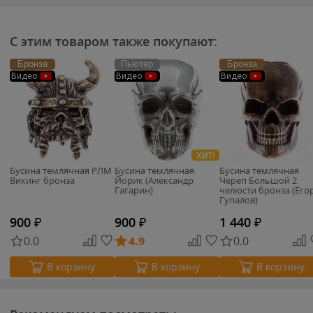
С этим товаром также покупают:
Бронза
Пьютер
Бронза
Видео
Видео
Видео
ХИТ!
Бусина темлячная РЛМ
Бусина темлячная
Бусина темлячная
Викинг бронза
Йорик (Александр
Череп Большой 2
Гагарин)
челюсти бронза (Его
Гупалов)
900
₽
900
₽
1 440
₽
0.0
4.9
0.0
В корзину
В корзину
В корзину