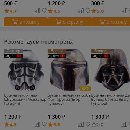
500
₽
1 200
₽
300
₽
4.7
4.5
5.0
В корзину
В корзину
В корзину
Рекомендуем посмотреть:
Пьютер
Бронза
Бронза
Видео
Видео
Видео
ХИТ!
Бусина темлячная
Бусина темлячная Боба
Бусина темлячная Да
Штурмовик (Александр
Фетт бронза (Егор
Вейдер бронза (Егор
Гагарин)
Гупалов)
Гупалов)
1 200
₽
1 300
₽
1 300
₽
4.5
5.0
0.0