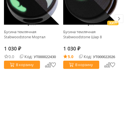
ХИТ!
Бусина темлячная
Бусина темлячная
Бу
Stabwoodstone Мортал
Stabwoodstone Шар 8
St
1 030
1 030
1
₽
₽
0.0
Код:
5.0
Код:
УТ000022430
УТ000022026
В корзину
В корзину