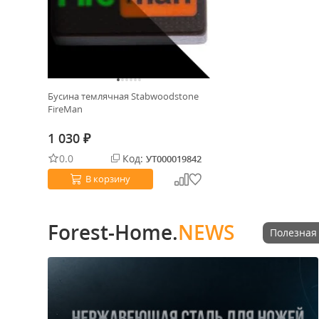
Бусина темлячная Stabwoodstone
FireMan
1 030
₽
0.0
Код:
УТ000019842
В корзину
Forest-Home.
NEWS
Полезная