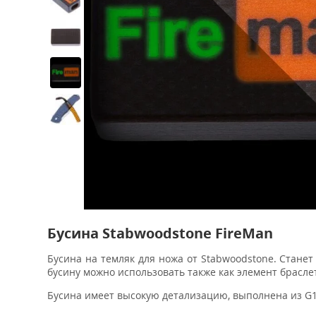
Бусина Stabwoodstone FireMan
Бусина на темляк для ножа от Stabwoodstone. Стан
бусину можно использовать также как элемент брасле
Бусина имеет высокую детализацию, выполнена из G1