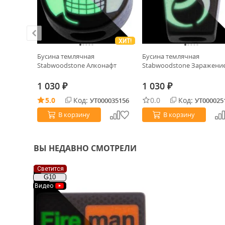
ХИТ!
Бусина темлячная
Бусина темлячная
вь,
Stabwoodstone Алконафт
Stabwoodstone Заражени
ow
1 030
1 030
₽
₽
5.0
Код:
0.0
Код:
0026520
УТ000035156
УТ000025
В корзину
В корзину
ВЫ НЕДАВНО СМОТРЕЛИ
Светится
G10
Видео