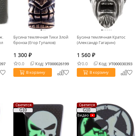
ж.
Бусина темлячная Тики Злой
Бусина темлячная Кратос
мл
бронза (Егор Гупалов)
(Александр Гагарин)
1 300
1 560
₽
₽
0.0
Код:
0.0
Код:
097
УТ000026199
УТ000030393
В корзину
В корзину
Светится
Светится
G10
G10
Видео