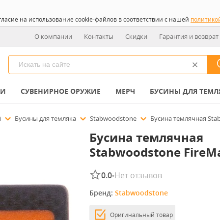
гласие на использование cookie-файлов в соответствии с нашей
политико
О компании
Контакты
Скидки
Гарантия и возврат
КИ
СУВЕНИРНОЕ ОРУЖИЕ
МЕРЧ
БУСИНЫ ДЛЯ ТЕМЛ
й
Бусины для темляка
Stabwoodstone
Бусина темлячная Sta
Бусина темлячная
Stabwoodstone FireM
0.0
Нет отзывов
•
Бренд: 
Stabwoodstone
Оригинальный товар