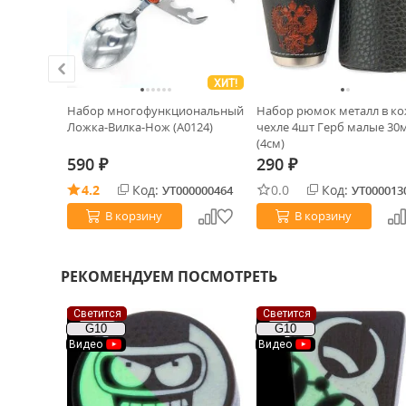
ХИТ!
ХИТ!
feUnity
Набор многофункциональный
Набор рюмок металл в ко
Ложка-Вилка-Нож (А0124)
чехле 4шт Герб малые 30
(4см)
590
290
₽
₽
4.2
Код:
0.0
Код:
0021615
УТ000000464
УТ000013
В корзину
В корзину
РЕКОМЕНДУЕМ ПОСМОТРЕТЬ
Светится
Светится
G10
G10
Видео
Видео