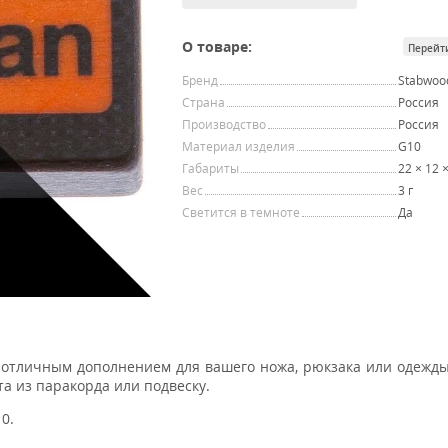
О товаре:
Перейт
Бренд
Stabwoo
Страна
Россия
Производство
Россия
Материал изделия
G10
Габариты
22 × 12 
Вес
3 г
Светится в темноте
Да
ет отличным дополнением для вашего ножа, рюкзака или одежд
та из паракорда или подвеску.
0.