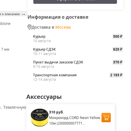
→
и к описанию
Информация о доставке
dstone
Доставка в
Москва
Курьер
500
₽
10 августа
× 7 мм
Курьер СДЭК
620
₽
10-11 августа
Пункт выдачи заказов СДЭК
370
₽
9-10 августа
Транспортная компания
2 193
₽
12-14 августа
Аксессуары
ы. Темлячную
310 руб.
Микрокорд CORD Neon Yellow
10м (200000007771...