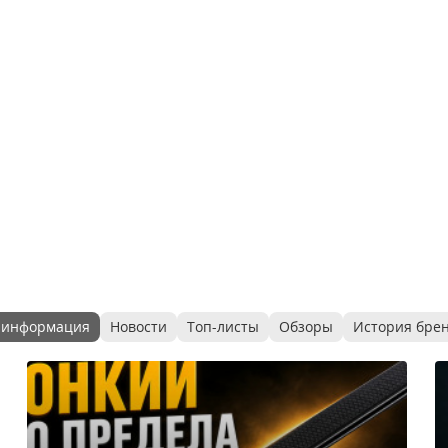
 информация
Новости
Топ-листы
Обзоры
История бре