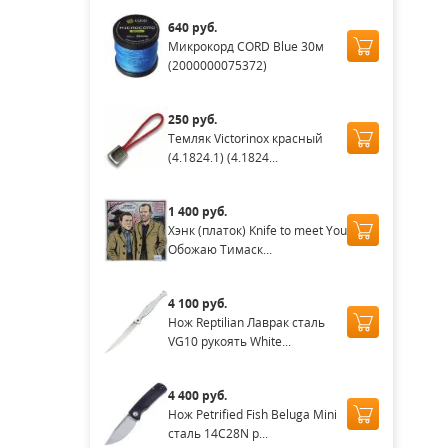
640 руб.
Микрокорд CORD Blue 30м
(2000000075372)
250 руб.
Темляк Victorinox красный
(4.1824.1) (4.1824...
1 400 руб.
Хэнк (платок) Knife to meet You
Обожаю Тимаск...
4 100 руб.
Нож Reptilian Лаврак сталь
VG10 рукоять White...
4 400 руб.
Нож Petrified Fish Beluga Mini
сталь 14C28N р...