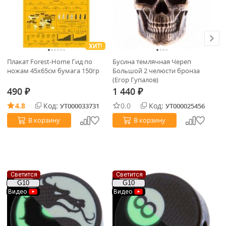
ХИТ!
Плакат Forest-Home Гид по
Бусина темлячная Череп
Шн
ножам 45х65см бумага 150гр
Большой 2 челюсти бронза
(Егор Гупалов)
490
1 440
2
₽
₽
4.8
Код:
0.0
Код:
УТ000033731
УТ000025456
В корзину
В корзину
Светится
Светится
С
G10
G10
Видео
Видео
В