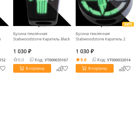
ХИТ!
Бусина темлячная
Бусина темлячная
е
Stabwoodstone Каратель Black
Stabwoodstone Каратель 2
1 030
1 030
₽
₽
0.0
Код:
5.0
Код:
152
УТ000035167
УТ000032014
В корзину
В корзину