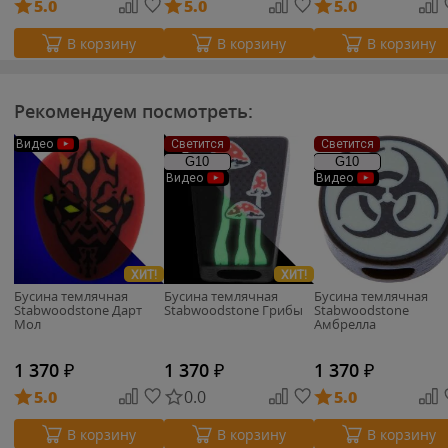
5.0
5.0
5.0
В корзину
В корзину
В корзину
Рекомендуем посмотреть:
Видео
Светится
Светится
G10
G10
Видео
Видео
ХИТ!
ХИТ!
Бусина темлячная
Бусина темлячная
Бусина темлячная
Stabwoodstone Дарт
Stabwoodstone Грибы
Stabwoodstone
Мол
Амбрелла
1 370
₽
1 370
₽
1 370
₽
5.0
0.0
5.0
В корзину
В корзину
В корзину