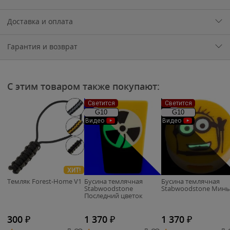
Доставка и оплата
Гарантия и возврат
С этим товаром также покупают:
Светится
Светится
G10
G10
Видео
Видео
ХИТ!
Темляк Forest-Home V1
Бусина темлячная
Бусина темлячная
Stabwoodstone
Stabwoodstone Мин
Последний цветок
300
₽
1 370
₽
1 370
₽