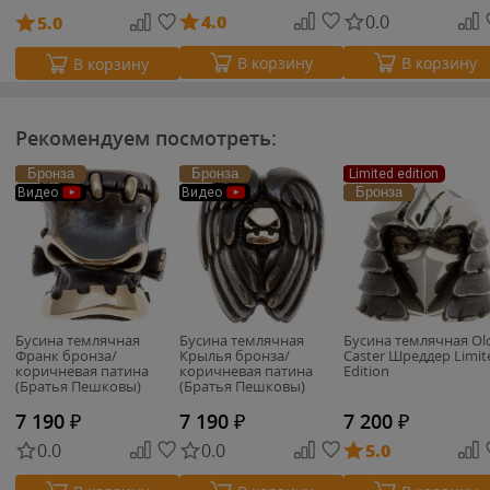
4.0
0.0
5.0
В корзину
В корзину
В корзину
Рекомендуем посмотреть:
Бронза
Бронза
Limited edition
Бронза
Видео
Видео
Бусина темлячная
Бусина темлячная
Бусина темлячная Ol
Франк бронза/
Крылья бронза/
Caster Шреддер Limit
коричневая патина
коричневая патина
Edition
(Братья Пешковы)
(Братья Пешковы)
7 190
₽
7 190
₽
7 200
₽
0.0
0.0
5.0