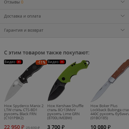
Отзывы
0
Доставка и оплата
Гарантия и возврат
С этим товаром также покупают:
Видео
Видео
-11%
Нож Spyderco Manix 2
Нож Kershaw Shuffle
Нож Boker Plus
LTW сталь CTS-BD1
cталь 8Cr13MoV
Lockback Bubinga ста
рукоять Black FRN
рукоять Lime GRN
440C рукоять бубинг
(C101PBK2)
(8700LIMEBW)
(01BO185)
22 950
₽
3 700
₽
10 080
₽
25 690
₽