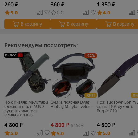
260
₽
360
₽
1 350
₽
5.0
0.0
4.0
В корзину
В корзину
В корзину
Рекомендуем посмотреть:
Видео
-22%
ХИТ!
ХИ
Нож Кизляр Милитари
Сумка поясная Dyag
Нож TuoTown Sor PV
блэквош сталь AUS-8
Hipbag M nylon velcro
сталь T10S рукоять
рукоять эластрон
Purple G10
Олива (014306)
4 800
₽
4 800
₽
4 800
₽
6 150
₽
5.0
5.0
5.0