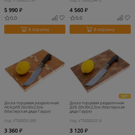
Код: УТ000025191
Код: УТ000029412
5 990
₽
4 560
₽
0.0
0.0
В корзину
В корзину
ХИТ!
Доска торцевая разделочная
Доска торцевая разделочная
АКАЦИЯ 20х30х2,5см
ДУБ 20х30х2,5см (Мастерская
(Мастерская дяди Гарри)
дяди Гарри)
Код: УТ000031395
Код: УТ000032819
3 360
₽
3 120
₽