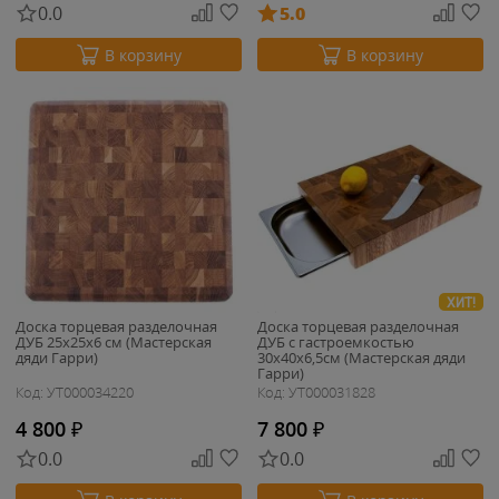
0.0
5.0
В корзину
В корзину
ХИТ!
Доска торцевая разделочная
Доска торцевая разделочная
ДУБ 25х25х6 см (Мастерская
ДУБ с гастроемкостью
дяди Гарри)
30х40х6,5см (Мастерская дяди
Гарри)
Код: УТ000034220
Код: УТ000031828
4 800
₽
7 800
₽
0.0
0.0