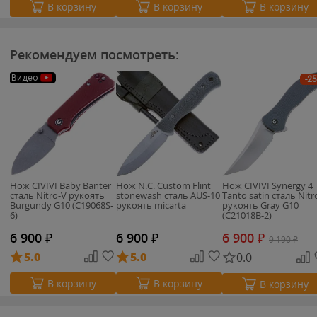
В корзину
В корзину
В корзину
Рекомендуем посмотреть:
Видео
-2
Нож CIVIVI Baby Banter
Нож N.C. Custom Flint
Нож CIVIVI Synergy 4
сталь Nitro-V рукоять
stonewash сталь AUS-10
Tanto satin сталь Nitr
Burgundy G10 (C19068S-
рукоять micarta
рукоять Gray G10
6)
(C21018B-2)
6 900
₽
6 900
₽
6 900
₽
9 190
₽
5.0
5.0
0.0
В корзину
В корзину
В корзину