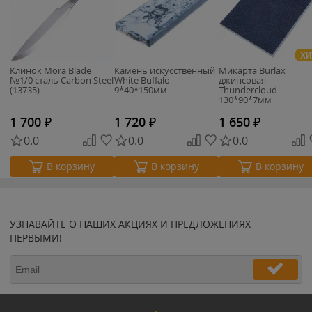
ХИ
Клинок Mora Blade
Камень искусственный
Микарта Burlax
№1/0 сталь Carbon Steel
White Buffalo
джинсовая
(13735)
9*40*150мм
Thundercloud
130*90*7мм
1 700
₽
1 720
₽
1 650
₽
0.0
0.0
0.0
В корзину
В корзину
В корзину
УЗНАВАЙТЕ О НАШИХ АКЦИЯХ И ПРЕДЛОЖЕНИЯХ
ПЕРВЫМИ!