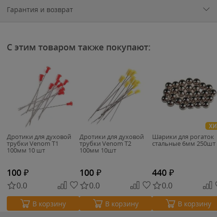
Гарантия и возврат
С этим товаром также покупают:
ХИ
Дротики для духовой
Дротики для духовой
Шарики для рогаток
трубки Venom T1
трубки Venom T2
стальные 6мм 250шт
100мм 10 шт
100мм 10шт
100
₽
100
₽
440
₽
0.0
0.0
0.0
В корзину
В корзину
В корзину