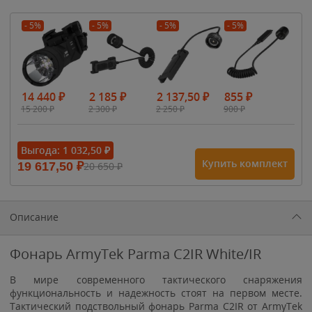
- 5%
- 5%
- 5%
- 5%
14 440
₽
2 185
₽
2 137,50
₽
855
₽
15 200
₽
2 300
₽
2 250
₽
900
₽
Выгода:
1 032,50
₽
Купить комплект
19 617,50
₽
20 650
₽
Описание
Фонарь ArmyTek Parma C2IR White/IR
В мире современного тактического снаряжения
функциональность и надежность стоят на первом месте.
Тактический подствольный фонарь Parma C2IR от ArmyTek