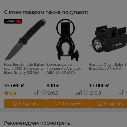
С этим товаром также покупают:
Видео
Нож Benchmade Bailout
Велосипедное
Фонарь Olight Baldr S
сталь CPM-3V рукоять
крепление Armytek
Black Cree XP-L HD
Black Grivory (537GY)
ABM-01 (A04301)
33 690
₽
800
₽
13 000
₽
5.0
0.0
0.0
В корзину
В корзину
В корзину
Рекомендуем посмотреть: