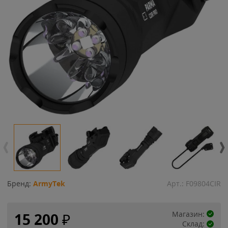
Бренд:
ArmyTek
Арт.:
F09804CIR
Магазин:
15 200
₽
Склад: