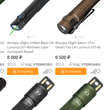
 OD
Фонарь Olight Arkfeld Black CW
Фонарь Olight Baton 3 Pro
Luminus SST-40/Green Laser
Desert Tan CW Luminus SST-40
мен
Холодный белый
8 000
6 500
₽
₽
0.0
Код:
0.0
Код:
903
УТ000001892
УТ000034402
В корзину
В корзину