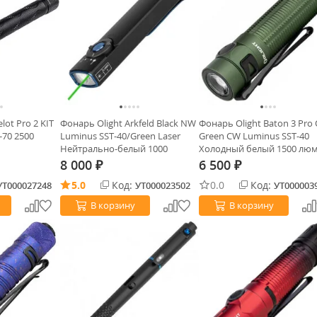
lot Pro 2 KIT
Фонарь Olight Arkfeld Black NW
Фонарь Olight Baton 3 Pro
-70 2500
Luminus SST-40/Green Laser
Green CW Luminus SST-40
Нейтрально-белый 1000
Холодный белый 1500 лю
люмен
8 000
6 500
₽
₽
5.0
Код:
0.0
Код:
УТ000027248
УТ000023502
УТ000003
В корзину
В корзину