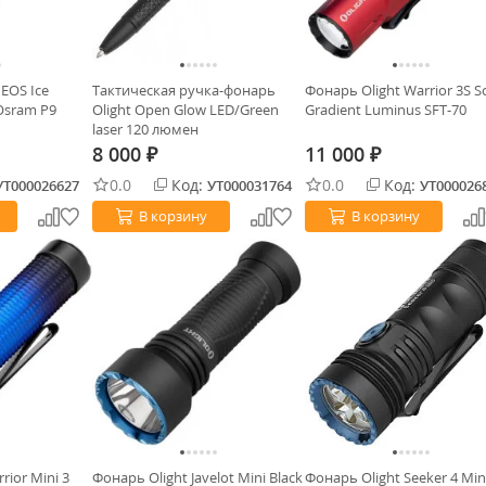
 EOS Ice
Тактическая ручка-фонарь
Фонарь Olight Warrior 3S Sc
 Osram P9
Olight Open Glow LED/Green
Gradient Luminus SFT-70
laser 120 люмен
8 000
11 000
₽
₽
0.0
Код:
0.0
Код:
УТ000026627
УТ000031764
УТ000026
В корзину
В корзину
rior Mini 3
Фонарь Olight Javelot Mini Black
Фонарь Olight Seeker 4 Min