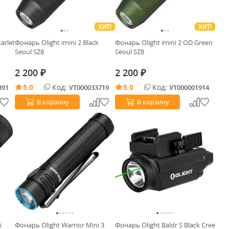
ХИТ!
ХИТ!
arlet
Фонарь Olight imini 2 Black
Фонарь Olight imini 2 OD Green
Seoul SZ8
Seoul SZ8
2 200
2 200
₽
₽
5.0
Код:
5.0
Код:
891
УТ000033719
УТ000001914
В корзину
В корзину
i
Фонарь Olight Warrior Mini 3
Фонарь Olight Baldr S Black Cree