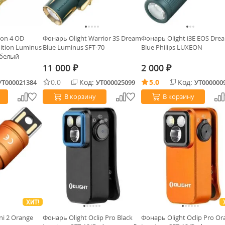
ton 4 OD
Фонарь Olight Warrior 3S Dream
Фонарь Olight i3E EOS Dre
ition Luminus
Blue Luminus SFT-70
Blue Philips LUXEON
 белый
11 000
2 000
₽
₽
0.0
Код:
5.0
Код:
УТ000021384
УТ000025099
УТ000000
В корзину
В корзину
ХИТ!
ni 2 Orange
Фонарь Olight Oclip Pro Black
Фонарь Olight Oclip Pro Or