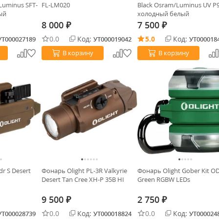
Luminus SFT-
FL-LM020
Black Osram/Luminus UV P
ый
холодный белый
8 000
7 500
₽
₽
0.0
Код:
5.0
Код:
УТ000027189
УТ000019042
УТ000018
В корзину
В корзину
dr S Desert
Фонарь Olight PL-3R Valkyrie
Фонарь Olight Gober Kit O
Desert Tan Cree XH-P 35B HI
Green RGBW LEDs
9 500
2 750
₽
₽
0.0
Код:
0.0
Код:
УТ000028739
УТ000018824
УТ000024