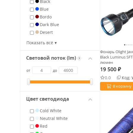
Black
Blue
Bordo
Dark Blue
Desert
Green
Показать всё
Green-Grey
Фонарь Olight Jave
Grey
Black Luminus SFT
Световой поток (lm)
?
люмен
Gold
19 500
₽
Orange
от
до
0.0
Код:
Olive
Olive Drab
В корзину
Purple
Цвет светодиода
Red
Red-Black
Cold White
Tan
Neutral White
White
Red
Light Blue