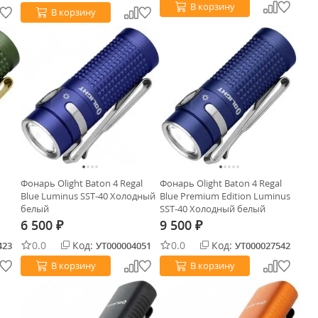
В корзину
В корзину
Фонарь Olight Baton 4 Regal
Фонарь Olight Baton 4 Regal
Blue Luminus SST-40 Холодный
Blue Premium Edition Luminus
белый
SST-40 Холодный белый
6 500
9 500
₽
₽
0.0
Код:
0.0
Код:
423
УТ000004051
УТ000027542
В корзину
В корзину