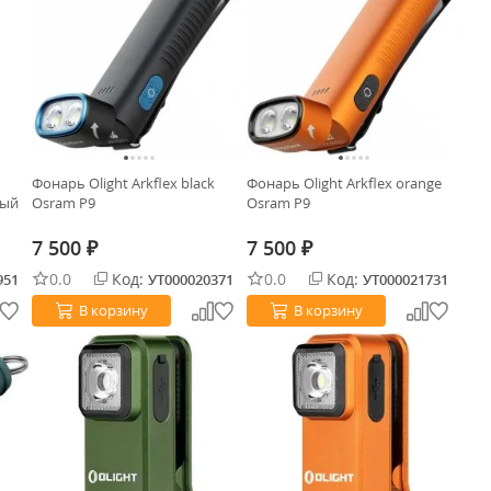
Фонарь Olight Arkflex black
Фонарь Olight Arkflex orange
ный
Osram P9
Osram P9
7 500
7 500
₽
₽
0.0
Код:
0.0
Код:
951
УТ000020371
УТ000021731
В корзину
В корзину