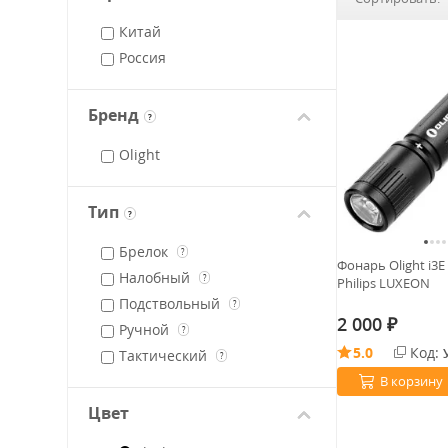
Китай
Россия
Бренд
?
Olight
Тип
?
Брелок
?
Фонарь Olight i3E
Налобный
?
Philips LUXEON
Подствольный
?
2 000
₽
Ручной
?
5.0
Код:
Тактический
?
В корзину
Цвет