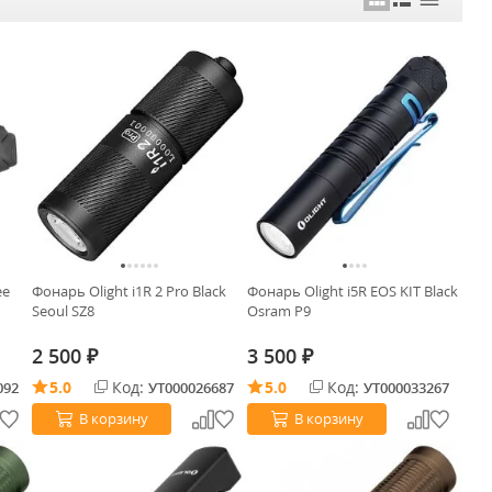
ee
Фонарь Olight i1R 2 Pro Black
Фонарь Olight i5R EOS KIT Black
Seoul SZ8
Osram P9
2 500
3 500
₽
₽
5.0
Код:
5.0
Код:
092
УТ000026687
УТ000033267
В корзину
В корзину