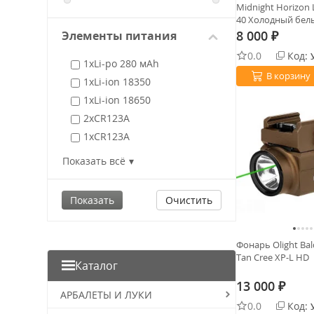
Midnight Horizon 
40 Холодный бел
8 000
Элементы питания
₽
0.0
Код:
1хLi-po 280 мАh
В корзину
1xLi-ion 18350
1xLi-ion 18650
2xCR123A
1хCR123A
1хLi-ion 21700
Показать всё
1xLi-ion 21700 Olight
1xLi-ion 18500
Очистить
1хLi-ion 3,7В
1хAA Alkaline
Фонарь Olight Bal
1хAA customized Lithium
Tan Cree XP-L HD
1хAA Lithium-Fe
Каталог
1хNI-MH АА 1,2 В
13 000
₽
АРБАЛЕТЫ И ЛУКИ
1хAAA Alkaline
0.0
Код: