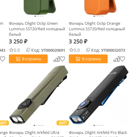
am
Фонарь Olight Oclip Green
Фонарь Olight Oclip Orange
Luminus SST20/Red холодный
Luminus SST20/Red холодный
белый
белый
3 250
3 250
₽
₽
0.0
Код:
0.0
Код:
943
УТ000020691
УТ000032073
В корзину
В корзину
ХИТ!
ХИТ!
ange
Фонарь Olight Arkfeld Ultra
Фонарь Olight Arkfeld Pro Black