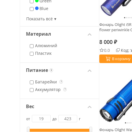
Green
Blue
UV
Показать всё
Фонарь Olight i5R
flower periwinkle
Материал
8 000
₽
Алюминий
0.0
Код:
Пластик
В корзину
Питание
?
Батарейки
?
Аккумулятор
?
Вес
от
до
г
Фонарь Olight War