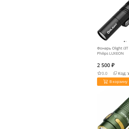
186C35 3500 mAh
1xOlight ORB-217C50
1xLi-po 2000 mAh
1хRCR123A
1хLi-ion 10180 3
Фонарь Olight i3T
Philips LUXEON
2 500
₽
0.0
Код:
В корзину