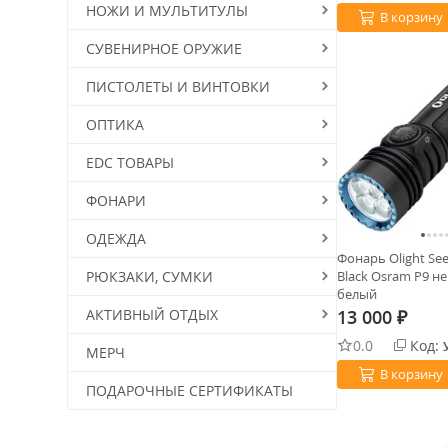
1xAAA NI-MH 1,2V
НОЖИ И МУЛЬТИТУЛЫ
В корзину
1xLi-ion Olight ORB-186C32
3200 mAh
СУВЕНИРНОЕ ОРУЖИЕ
1хLi-Po 1050
ПИСТОЛЕТЫ И ВИНТОВКИ
1xOlight ORB-16C06-6С
1хLi-ion 10180 3,7 В
ОПТИКА
1 Li-ion Olight ORB 185C20
EDC ТОВАРЫ
2040 мАч
1хLi-po 380 мАh
ФОНАРИ
1хLi-po 900 мАh
1xLi-ion 240 мАh
ОДЕЖДА
Фонарь Olight Se
1хLi-ion Olight ORB-163C06
РЮКЗАКИ, СУМКИ
Black Osram P9 н
1xLithium 1,5V
белый
АКТИВНЫЙ ОТДЫХ
13 000
1хLi-po 1500 мАh
₽
1xNIHM Battery 1.2-1.5 В
0.0
Код:
МЕРЧ
1хLi-ion 580 мАh
В корзину
ПОДАРОЧНЫЕ СЕРТИФИКАТЫ
1хLi-ion 130 мАh
1xAAA Lithium 1,5B
1хLi-po 18650 Olight ORB-