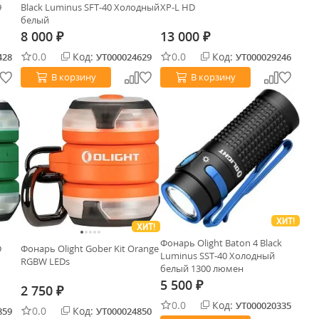
9
Black Luminus SFT-40 Холодный
XP-L HD
белый
8 000
13 000
₽
₽
0.0
Код:
0.0
Код:
428
УТ000024629
УТ000029246
В корзину
В корзину
ХИТ!
ХИТ!
Фонарь Olight Baton 4 Black
D
Фонарь Olight Gober Kit Orange
Luminus SST-40 Холодный
RGBW LEDs
белый 1300 люмен
5 500
₽
2 750
₽
0.0
Код:
УТ000020335
0.0
Код:
859
УТ000024850