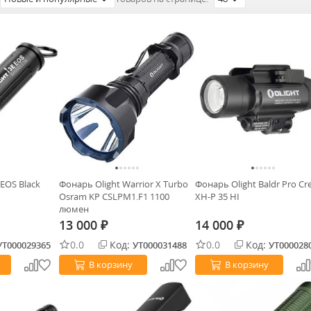
 EOS Black
Фонарь Olight Warrior X Turbo
Фонарь Olight Baldr Pro Cr
Osram KP CSLPM1.F1 1100
XH-P 35 HI
люмен
13 000
14 000
₽
₽
0.0
Код:
0.0
Код:
УТ000029365
УТ000031488
УТ000028
В корзину
В корзину