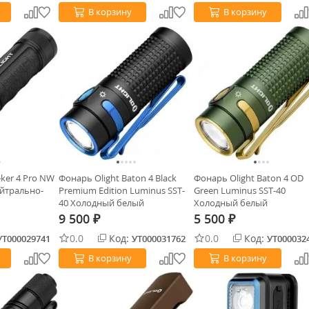
В корзину
В корзину
eker 4 Pro NW
Фонарь Olight Baton 4 Black
Фонарь Olight Baton 4 OD
ейтрально-
Premium Edition Luminus SST-
Green Luminus SST-40
40 Холодный белый
Холодный белый
9 500
5 500
₽
₽
0.0
Код:
0.0
Код:
УТ000029741
УТ000031762
УТ000032
В корзину
В корзину