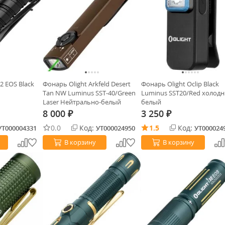
 2 EOS Black
Фонарь Olight Arkfeld Desert
Фонарь Olight Oclip Black
Tan NW Luminus SST-40/Green
Luminus SST20/Red холод
Laser Нейтрально-белый
белый
8 000
3 250
₽
₽
0.0
Код:
1.5
Код:
УТ000004331
УТ000024950
УТ000024
В корзину
В корзину