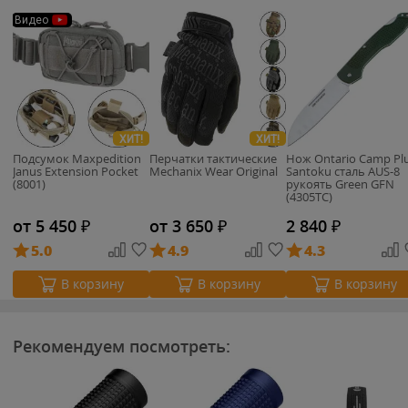
Видео
ХИТ!
ХИТ!
Подсумок Maxpedition
Перчатки тактические
Нож Ontario Camp Pl
Janus Extension Pocket
Mechanix Wear Original
Santoku сталь AUS-8
(8001)
рукоять Green GFN
(4305TC)
от 5 450
₽
от 3 650
₽
2 840
₽
5.0
4.9
4.3
В корзину
В корзину
В корзину
Рекомендуем посмотреть: