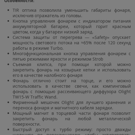
Особенности:
TIR оптика позволила уменьшить габариты фонаря,
исключив отражатель из головы.
Кнопка управления фонарем с индикатором питания
аккумуляторной батареи, который горит красным
цветом, когда у батареи низкий заряд.
Система защиты от перегрева — «Safety» опускает
мощность светового потока на ≈65% после 120 секунд
работы в режиме Turbo.
Многофункциональная кнопка управления фонарем с
пятью режимами яркости и режимом Strob
Съемная клипса, при помощи которой можно
закрепить фонарь на козырьке кепки и использовать
его в качестве налобного фонаря
Фонарь отлично стоит на торце, и его можно
использовать в качестве свечи, как кэмпинговый
фонарь с помощью рассеивающего диффузора Olight
TW15-W Traffic Wand.
Фирменный мешочек Olight для лучшего хранения и
переноса фонаря и магнитного кабеля зарядки.
Мощный магнит в торцевой части фонаря позволит
закрепить фонарь на любой металлической
поверхности.
Быстрый доступ к турбо режиму: просто дважды
щелкните по переключателю, чтобы активировать