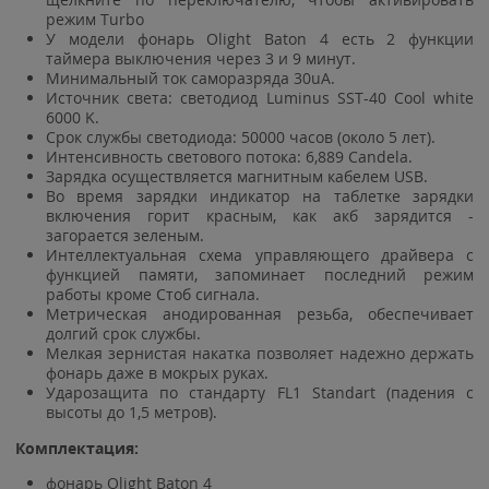
режим Turbo
У модели фонарь Olight Baton 4 есть 2 функции
таймера выключения через 3 и 9 минут.
Минимальный ток саморазряда 30uA.
Источник света: светодиод Luminus SST-40 Cool white
6000 K.
Срок службы светодиода: 50000 часов (около 5 лет).
Интенсивность светового потока: 6,889 Candela.
Зарядка осуществляется магнитным кабелем USB.
Во время зарядки индикатор на таблетке зарядки
включения горит красным, как акб зарядится -
загорается зеленым.
Интеллектуальная схема управляющего драйвера с
функцией памяти, запоминает последний режим
работы кроме Стоб сигнала.
Метрическая анодированная резьба, обеспечивает
долгий срок службы.
Мелкая зернистая накатка позволяет надежно держать
фонарь даже в мокрых руках.
Ударозащита по стандарту FL1 Standart (падения с
высоты до 1,5 метров).
Комплектация:
фонарь Olight Baton 4