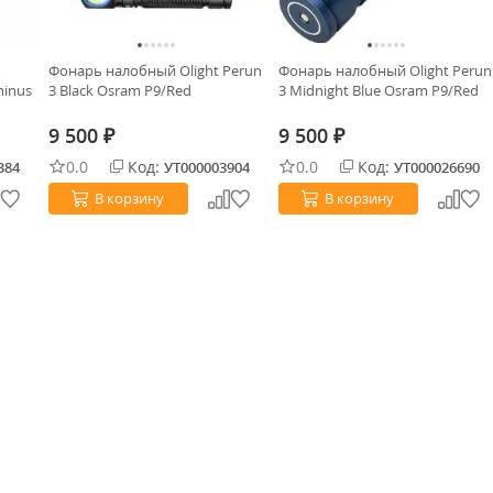
Фонарь налобный Olight Perun
Фонарь налобный Olight Perun
minus
3 Black Osram P9/Red
3 Midnight Blue Osram P9/Red
9 500
9 500
₽
₽
0.0
Код:
0.0
Код:
384
УТ000003904
УТ000026690
В корзину
В корзину