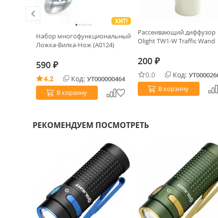
ХИТ!
Рассеивающий диффузор
е
Набор многофункциональный
Olight TW1-W Traffic Wand
Ложка-Вилка-Нож (А0124)
200
₽
590
₽
0.0
Код:
УТ000026
4.2
Код:
0026770
УТ000000464
В корзину
В корзину
РЕКОМЕНДУЕМ ПОСМОТРЕТЬ