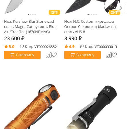
ХИТ!
ХИТ!
Нож Kershaw Blur Stonewash
Нож N.C. Custom киридаши
Ко
сталь MagnaCut рукоять Blue
Остров Сокровищ blackwash
дв
Alu/Trac-Tec (1670NBMAG)
сталь AUS-8
19
(T
23 600
3 990
Не
₽
₽
5.0
Код:
4.9
Код:
УТ000026552
УТ000033013
В корзину
В корзину