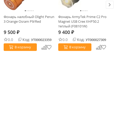
Фонарь налобный Olight Perun
Фонарь ArmyTek Prime C2 Pro
Фо
3 Orange Osram P9/Red
Magnet USB Cree XHP50.2
Ma
теплый (F08101W)
9 500
9 400
9
₽
₽
0.0
Код:
0.0
Код:
УТ000023359
УТ000027309
В корзину
В корзину