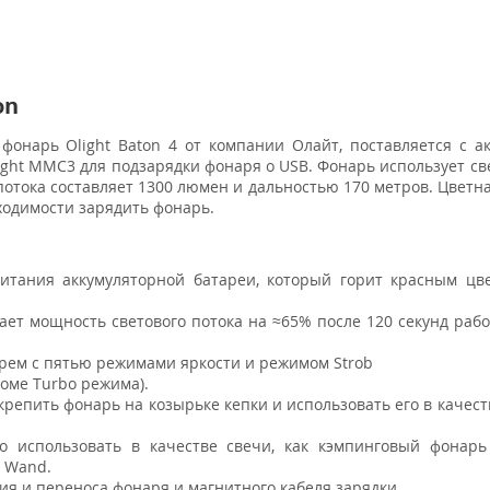
on
нарь Olight Baton 4 от компании Олайт, поставляется с а
ght MMC3 для подзарядки фонаря о USB. Фонарь использует св
потока составляет 1300 люмен и дальностью 170 метров. Цветн
ходимости зарядить фонарь.
тания аккумуляторной батареи, который горит красным цве
ает мощность светового потока на ≈65% после 120 секунд раб
ем с пятью режимами яркости и режимом Strob
оме Turbo режима).
репить фонарь на козырьке кепки и использовать его в качест
о использовать в качестве свечи, как кэмпинговый фонар
c Wand.
я и переноса фонаря и магнитного кабеля зарядки.