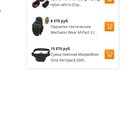
nylon velcro (Coy...
o
6 370 руб.
Перчатки тактические
Mechanix Wear M-Pact 3 (...
10 870 руб.
Сумка поясная Maxpedition
Octa Versipack (045...