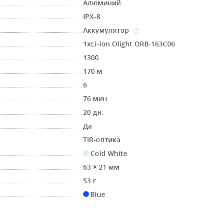
Алюминий
IPX-8
Аккумулятор
?
1хLi-ion Olight ORB-163C06
1300
170 м
6
76 мин
20 дн.
Да
TIR-оптика
Cold White
63 × 21 мм
53 г
Blue