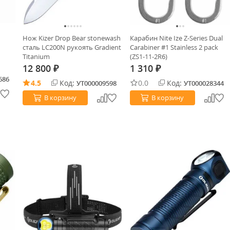
Нож Kizer Drop Bear stonewash
Карабин Nite Ize Z-Series Dual
сталь LC200N рукоять Gradient
Carabiner #1 Stainless 2 pack
Titanium
(ZS1-11-2R6)
12 800
1 310
₽
₽
686
4.5
Код:
0.0
Код:
УТ000009598
УТ000028344
В корзину
В корзину