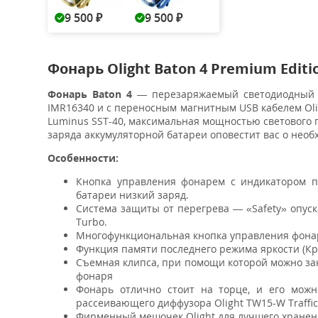
9 500
9 500
₽
₽
Фонарь Olight Baton 4 Premium Editi
Фонарь Baton 4
— перезаряжаемый светодиодный фо
IMR16340 и с переносным магнитным USB кабелем Oli
Luminus SST-40, максимальная мощностью светового 
заряда аккумуляторной батареи оповестит вас о необ
Особенности:
Кнопка управления фонарем с индикатором пи
батареи низкий заряд.
Система защиты от перегрева — «Safety» опуск
Turbo.
Многофункциональная кнопка управления фонар
Функция памяти последнего режима яркости (Кр
Съемная клипса, при помощи которой можно зак
фонаря
Фонарь отлично стоит на торце, и его можн
рассеивающего диффузора Olight TW15-W Traffi
Фирменный мешочек Olight для лучшего хранени