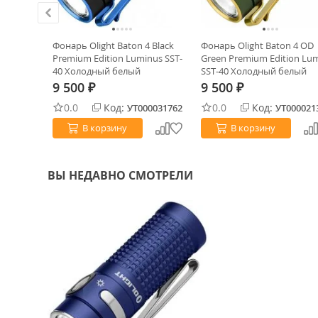
g Pro
Фонарь Olight Baton 4 Black
Фонарь Olight Baton 4 OD
07701C)
Premium Edition Luminus SST-
Green Premium Edition Lu
40 Холодный белый
SST-40 Холодный белый
9 500
9 500
₽
₽
0.0
Код:
0.0
Код:
0024380
УТ000031762
УТ000021
В корзину
В корзину
ВЫ НЕДАВНО СМОТРЕЛИ