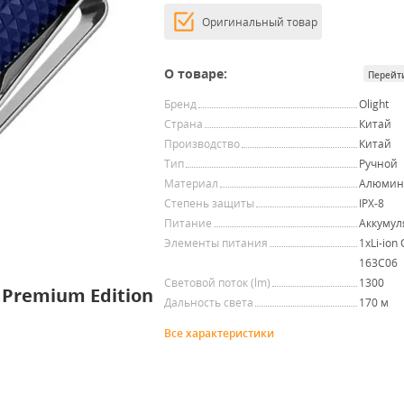
Оригинальный товар
О товаре:
Перейт
Бренд
Olight
Страна
Китай
Производство
Китай
Тип
Ручной
Материал
Алюмин
Степень защиты
IPX-8
Питание
Аккумул
Элементы питания
1хLi-ion 
163C06
Световой поток (lm)
1300
 Premium Edition
Дальность света
170 м
Все характеристики