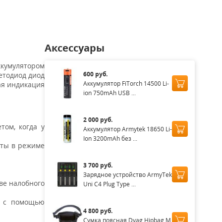
Аксессуары
ккумулятором
600 руб.
етодиод диод
Аккумулятор FiTorch 14500 Li-
ая индикация
ion 750mAh USB ...
2 000 руб.
том, когда у
Аккумулятор Armytek 18650 Li-
Ion 3200mAh без ...
оты в режиме
3 700 руб.
Зарядное устройство ArmyTek
ве налобного
Uni C4 Plug Type ...
ь с помощью
4 800 руб.
Сумка поясная Dyag Hipbag M