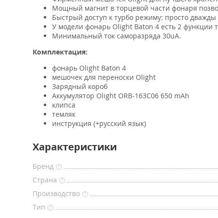
Мощный магнит в торцевой части фонаря позво
Быстрый доступ к турбо режиму: просто дважд
У модели фонарь Olight Baton 4 есть 2 функции
Минимальный ток саморазряда 30uA.
Комплектация:
фонарь Olight Baton 4
мешочек для переноски Olight
Зарядный короб
Аккумулятор Olight ORB-163C06 650 mAh
клипса
темляк
инструкция (+русский язык)
Характеристики
Бренд
?
Страна
?
Производство
?
Тип
?