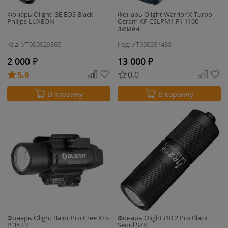
Фонарь Olight i3E EOS Black
Фонарь Olight Warrior X Turbo
Philips LUXEON
Osram KP CSLPM1.F1 1100
люмен
Код: УТ000029365
Код: УТ000031488
2 000
₽
13 000
₽
5.0
0.0
В корзину
В корзину
Фонарь Olight Baldr Pro Cree XH-
Фонарь Olight i1R 2 Pro Black
P 35 HI
Seoul SZ8