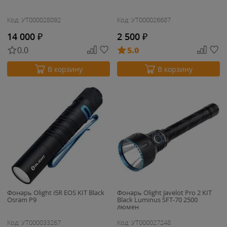
Код: УТ000028092
Код: УТ000026687
14 000
₽
2 500
₽
0.0
5.0
В корзину
В корзину
Фонарь Olight i5R EOS KIT Black
Фонарь Olight Javelot Pro 2 KIT
Osram P9
Black Luminus SFT-70 2500
люмен
Код: УТ000033267
Код: УТ000027248