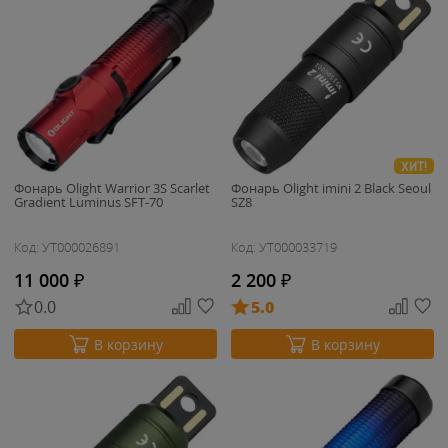
ХИТ!
Фонарь Olight Warrior 3S Scarlet
Фонарь Olight imini 2 Black Seoul
Gradient Luminus SFT-70
SZ8
Код: УТ000026891
Код: УТ000033719
11 000
₽
2 200
₽
0.0
5.0
В корзину
В корзину