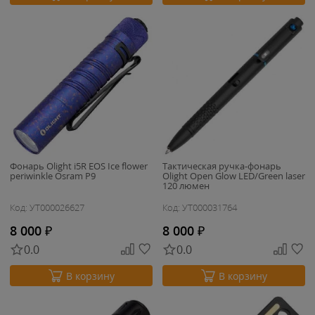
Фонарь Olight i5R EOS Ice flower
Тактическая ручка-фонарь
periwinkle Osram P9
Olight Open Glow LED/Green laser
120 люмен
Код: УТ000026627
Код: УТ000031764
8 000
₽
8 000
₽
0.0
0.0
В корзину
В корзину