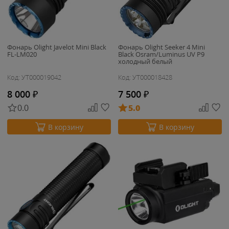
Фонарь Olight Javelot Mini Black
Фонарь Olight Seeker 4 Mini
FL-LM020
Black Osram/Luminus UV P9
холодный белый
Код: УТ000019042
Код: УТ000018428
8 000
₽
7 500
₽
0.0
5.0
В корзину
В корзину