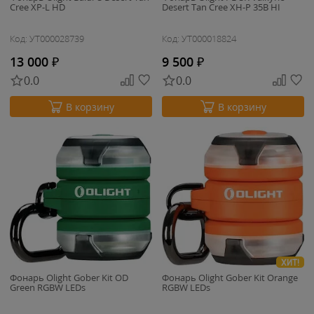
Cree XP-L HD
Desert Tan Cree XH-P 35B HI
Код: УТ000028739
Код: УТ000018824
13 000
₽
9 500
₽
0.0
0.0
В корзину
В корзину
ХИТ!
Фонарь Olight Gober Kit OD
Фонарь Olight Gober Kit Orange
Green RGBW LEDs
RGBW LEDs