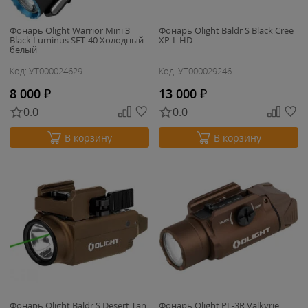
Фонарь Olight Warrior Mini 3
Фонарь Olight Baldr S Black Cree
Black Luminus SFT-40 Холодный
XP-L HD
белый
Код: УТ000024629
Код: УТ000029246
8 000
₽
13 000
₽
0.0
0.0
В корзину
В корзину
Фонарь Olight Baldr S Desert Tan
Фонарь Olight PL-3R Valkyrie