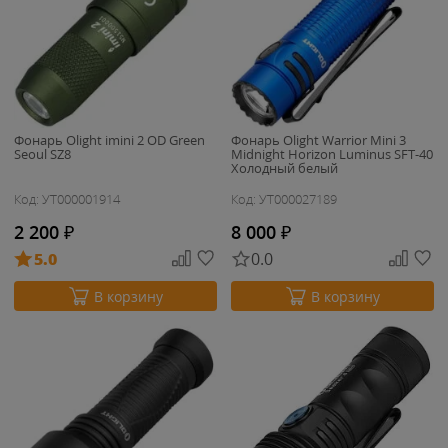
Фонарь Olight imini 2 OD Green
Фонарь Olight Warrior Mini 3
Seoul SZ8
Midnight Horizon Luminus SFT-40
Холодный белый
Код: УТ000001914
Код: УТ000027189
2 200
₽
8 000
₽
5.0
0.0
В корзину
В корзину