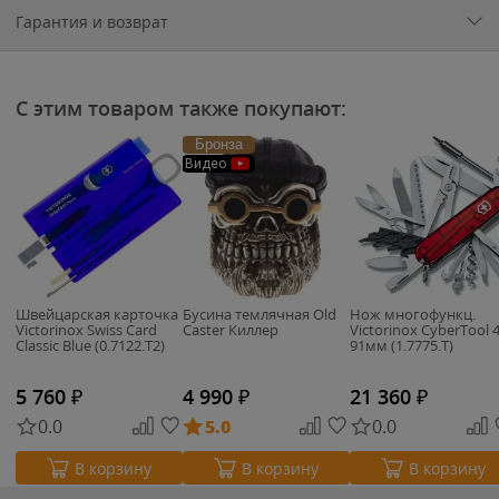
Гарантия и возврат
С этим товаром также покупают:
Бронза
Видео
Швейцарская карточка
Бусина темлячная Old
Нож многофункц.
Victorinox Swiss Card
Caster Киллер
Victorinox CyberTool 
Classic Blue (0.7122.T2)
91мм (1.7775.T)
5 760
₽
4 990
₽
21 360
₽
0.0
5.0
0.0
В корзину
В корзину
В корзину