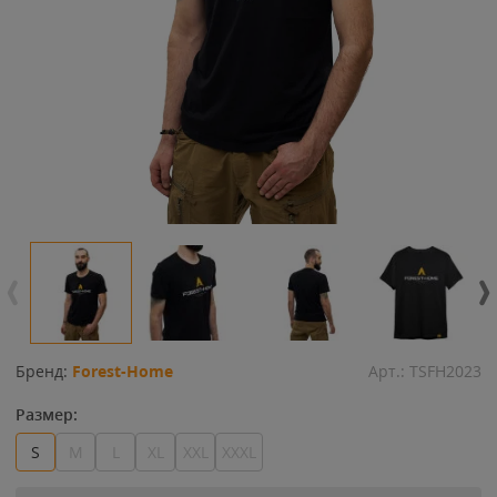
Бренд:
Forest-Home
Арт.:
TSFH2023
Размер:
S
M
L
XL
XXL
XXXL