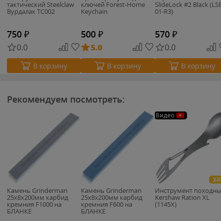
тактический Steelclaw
ключей Forest-Home
SlideLock #2 Black (LS
Вурдалак TC002
Keychain
01-R3)
750
₽
500
₽
570
₽
0.0
5.0
0.0
В корзину
В корзину
В корзину
Рекомендуем посмотреть:
Видео
ХИ
Камень Grinderman
Камень Grinderman
Инструмент походн
25х8х200мм карбид
25х8х200мм карбид
Kershaw Ration XL
кремния F1000 на
кремния F600 на
(1145X)
БЛАНКЕ
БЛАНКЕ