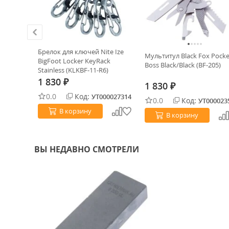
Брелок для ключей Nite Ize
атава
Мультитул Black Fox Pocke
BigFoot Locker KeyRack
онза)
Boss Black/Black (BF-205)
Stainless (KLKBF-11-R6)
1 830
₽
1 830
₽
0.0
Код:
УТ000027314
0.0
Код:
0022228
УТ000023
В корзину
В корзину
ВЫ НЕДАВНО СМОТРЕЛИ