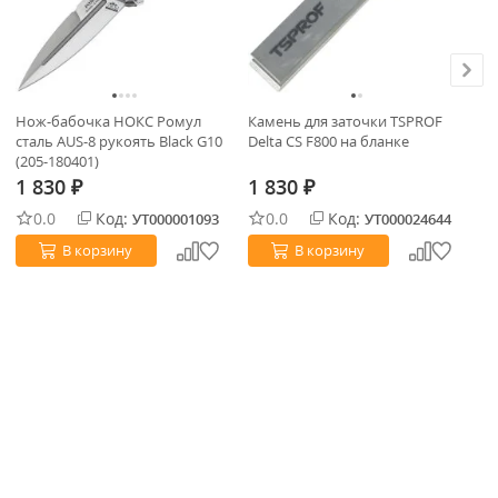
Кр
Нож-бабочка НОКС Ромул
Камень для заточки TSPROF
00
сталь AUS-8 рукоять Black G10
Delta CS F800 на бланке
хв
(205-180401)
1
1 830
1 830
₽
₽
0.0
Код:
0.0
Код:
УТ000001093
УТ000024644
В корзину
В корзину