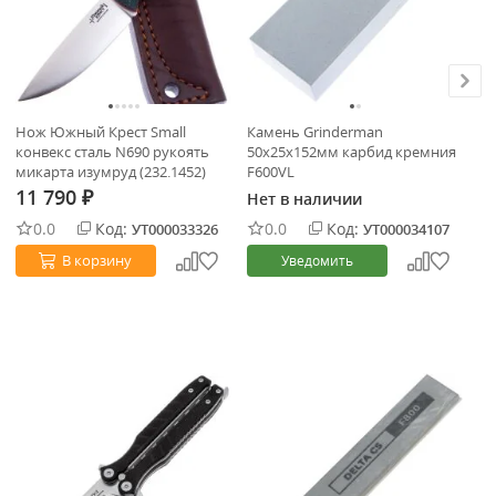
Нож Южный Крест Small
Камень Grinderman
Че
конвекс сталь N690 рукоять
50х25х152мм карбид кремния
11
микарта изумруд (232.1452)
F600VL
11 790
Нет в наличии
Не
₽
0.0
Код:
0.0
Код:
УТ000033326
УТ000034107
В корзину
Уведомить