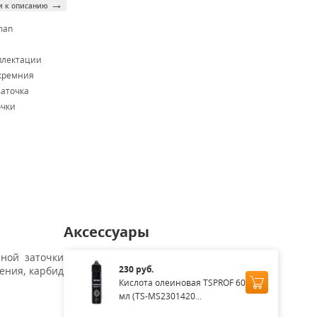
→
и к описанию
man
плектации
кремния
заточка
очки
Аксессуары
ной заточки
230 руб.
ения, карбид
Кислота олеиновая TSPROF 60
мл (TS-MS2301420...