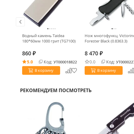
Водный камень Taidea
Нож многофункц. Victorin
 кремния
180*60мм 1000 грит (TG7100)
Forester Black (0.8363.3)
860
8 470
₽
₽
5.0
Код:
0.0
Код:
0034104
УТ000018822
УТ000022
В корзину
В корзину
РЕКОМЕНДУЕМ ПОСМОТРЕТЬ