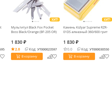
ХИТ!
ХИТ!
t
Мультитул Black Fox Pocket
Камень Kizlyar Supreme RZR-
Boss Black/Orange (BF-205 OR)
01DS алмазный 360/600 грит
1 830
1 830
₽
₽
2.0
Код:
0.0
Код:
595
УТ000023597
УТ000030550
В корзину
В корзину