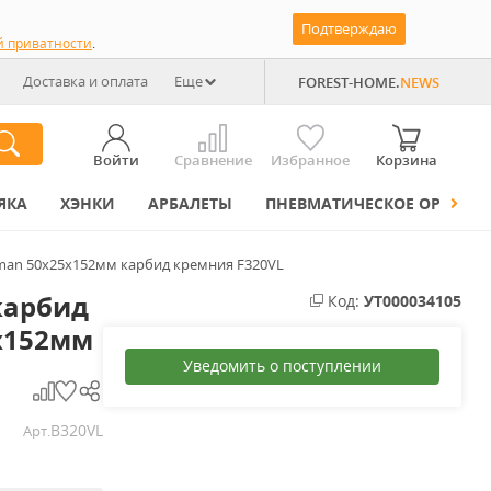
Подтверждаю
й приватности
.
Доставка и оплата
Еще
FOREST-HOME.
NEWS
Войти
Сравнение
Избранное
Корзина
ЯКА
ХЭНКИ
АРБАЛЕТЫ
ПНЕВМАТИЧЕСКОЕ ОРУЖИЕ
man 50х25х152мм карбид кремния F320VL
карбид
Код:
УТ000034105
5х152мм
Уведомить о поступлении
B320VL
Арт.