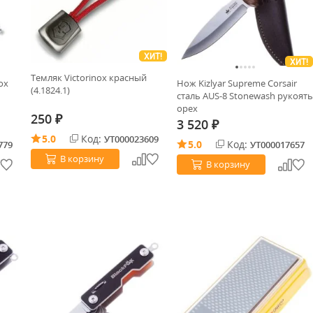
ХИТ!
ХИТ!
Темляк Victorinox красный
ox
Нож Kizlyar Supreme Corsair
(4.1824.1)
сталь AUS-8 Stonewash рукоять
орех
250
₽
3 520
₽
5.0
Код:
УТ000023609
5.0
Код:
779
УТ000017657
В корзину
В корзину