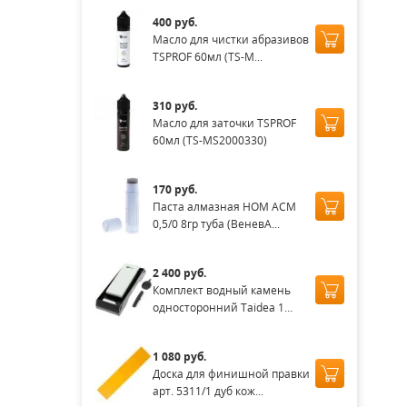
400 руб.
Масло для чистки абразивов
TSPROF 60мл (TS-M...
310 руб.
Масло для заточки TSPROF
60мл (TS-MS2000330)
170 руб.
Паста алмазная НОМ АСМ
0,5/0 8гр туба (ВеневА...
2 400 руб.
Комплект водный камень
односторонний Taidea 1...
1 080 руб.
Доска для финишной правки
арт. 5311/1 дуб кож...