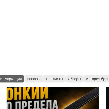
 информация
Новости
Топ-листы
Обзоры
История бре