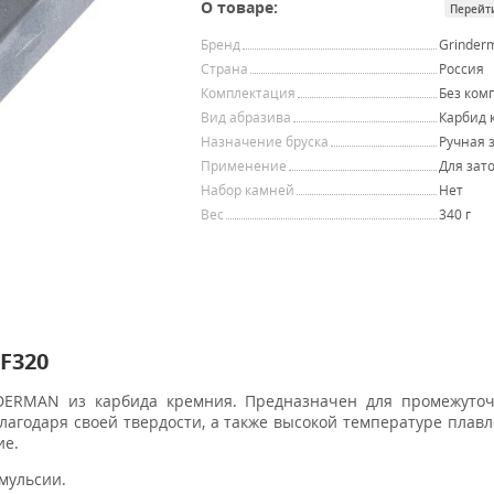
О товаре:
Перейт
Бренд
Grinder
Страна
Россия
Комплектация
Без ком
Вид абразива
Карбид 
Назначение бруска
Ручная 
Применение
Для зат
Набор камней
Нет
Вес
340 г
F320
DERMAN из карбида кремния. Предназначен для промежуточ
агодаря своей твердости, а также высокой температуре плавл
ие.
мульсии.