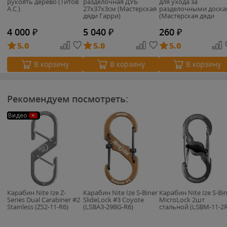
рукоять дерево (Титов
разделочная ДУБ
для ухода за
А.С.)
27х37х3см (Мастерская
разделочными доск
дяди Гарри)
(Мастерская дяди
Гарри)
4 000
₽
5 040
₽
260
₽
5.0
5.0
5.0
В корзину
В корзину
В корзину
Рекомендуем посмотреть:
Видео
Карабин Nite Ize Z-
Карабин Nite Ize S-Biner
Карабин Nite Ize S-Bi
Series Dual Carabiner #2
SlideLock #3 Coyote
MicroLock 2шт
Stainless (ZS2-11-R6)
(LSBA3-29BG-R6)
стальной (LSBM-11-2R