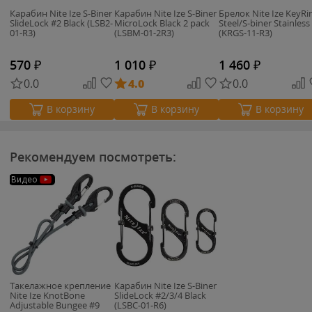
Карабин Nite Ize S-Biner
Карабин Nite Ize S-Biner
Брелок Nite Ize KeyRi
SlideLock #2 Black (LSB2-
MicroLock Black 2 pack
Steel/S-biner Stainless
01-R3)
(LSBM-01-2R3)
(KRGS-11-R3)
570
₽
1 010
₽
1 460
₽
0.0
4.0
0.0
В корзину
В корзину
В корзину
Рекомендуем посмотреть:
Видео
Такелажное крепление
Карабин Nite Ize S-Biner
Nite Ize KnotBone
SlideLock #2/3/4 Black
Adjustable Bungee #9
(LSBC-01-R6)