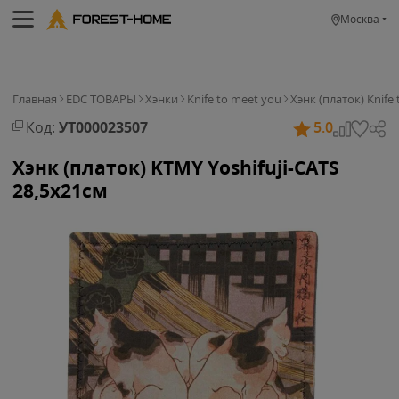
Москва
Главная
EDC ТОВАРЫ
Хэнки
Knife to meet you
Хэнк (платок) Knife
Код:
УТ000023507
5.0
Хэнк (платок) KTMY Yoshifuji-CATS
28,5x21см