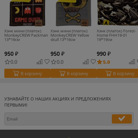
Хэнк мини (платок)
Хэнк мини (платок)
Хэнк (платок) Forest-
MonkeyCREW Packman
MonkeyCREW Yellow
Home FHH19-01
13*16см
skull 13*16см
19*19см
950
₽
950
₽
990
₽
0.0
0.0
5.0
В корзину
В корзину
В корзину
УЗНАВАЙТЕ О НАШИХ АКЦИЯХ И ПРЕДЛОЖЕНИЯХ
ПЕРВЫМИ!