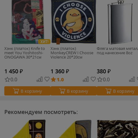
ХИТ!
Хэнк (платок) Knife to
Хэнк (платок)
Фляга матовая метал
meet You Yoshitoshi-
MonkeyCREW I Choose
под нанесение 8oz
ONOGAWA 30*21см
Violence 20*20см
1 450
₽
1 360
₽
380
₽
0.0
1.0
0.0
В корзину
В корзину
В корзину
Рекомендуем посмотреть: