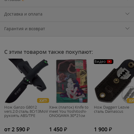
Доставка и оплата
Гарантия и возврат
С этим товаром также покупают:
Видео
ХИТ!
ХИ
Нож Ganzo G8012
Хэнк (платок) Knife to
Нож Daggerr Lezvie
vers.2.0 cталь 8Cr13MoV
meet You Yoshitoshi-
сталь Damascus
рукоять ABS/TPE
ONOGAWA 30*21см
от 2 590
₽
1 450
₽
1 900
₽