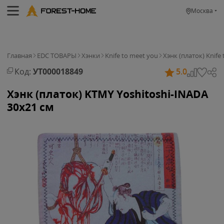
Москва
Главная
EDC ТОВАРЫ
Хэнки
Knife to meet you
Хэнк (платок) Knife
Код:
УТ000018849
5.0
Хэнк (платок) KTMY Yoshitoshi-INADA
30x21 см