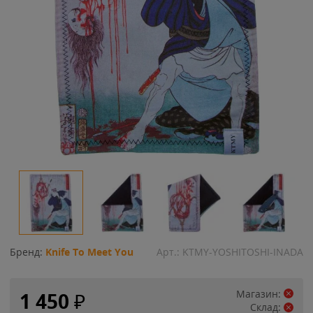
Бренд:
Knife To Meet You
Арт.:
KTMY-YOSHITOSHI-INADA
Магазин:
1 450
₽
Склад: