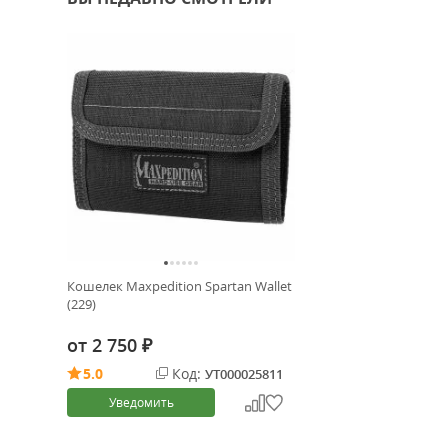
Кошелек Maxpedition Spartan Wallet
(229)
от
2 750
₽
5.0
Код:
УТ000025811
Уведомить