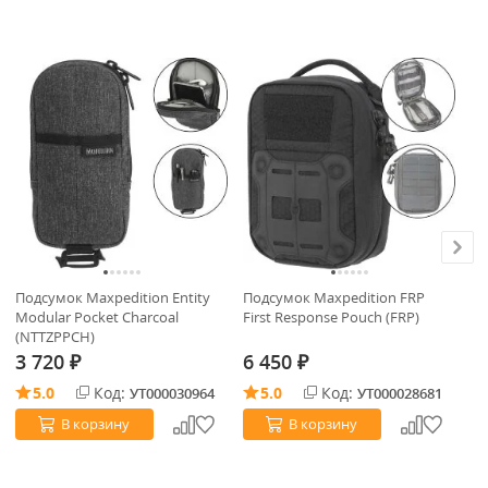
В
Подсумок Maxpedition Entity
Подсумок Maxpedition FRP
То
Modular Pocket Charcoal
First Response Pouch (FRP)
ке
(NTTZPPCH)
(4
3 720
6 450
2
₽
₽
5.0
Код:
5.0
Код:
УТ000030964
УТ000028681
В корзину
В корзину