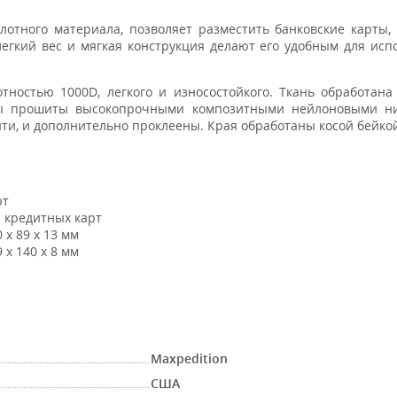
плотного материала, позволяет разместить банковские карты,
легкий вес и мягкая конструкция делают его удобным для исп
тностью 1000D, легкого и износостойкого. Ткань обработан
вы прошиты высокопрочными композитными нейлоновыми ни
и, и дополнительно проклеены. Края обработаны косой бейко
ют
 кредитных карт
 х 89 х 13 мм
 х 140 х 8 мм
Maxpedition
США