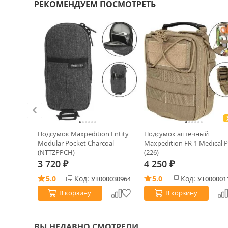
РЕКОМЕНДУЕМ ПОСМОТРЕТЬ
n Cocoon
Подсумок Maxpedition Entity
Подсумок аптечный
Modular Pocket Charcoal
Maxpedition FR-1 Medical 
(NTTZPPCH)
(226)
3 720
4 250
₽
₽
5.0
Код:
5.0
Код:
0025319
УТ000030964
УТ000001
В корзину
В корзину
ВЫ НЕДАВНО СМОТРЕЛИ