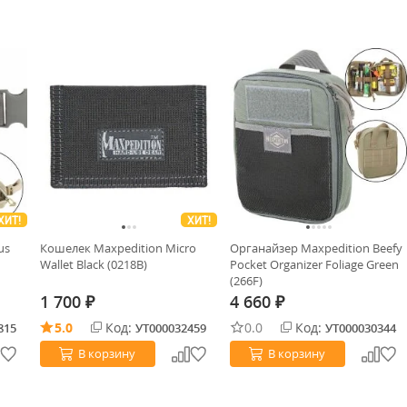
ХИТ!
ХИТ!
us
Кошелек Maxpedition Micro
Органайзер Maxpedition Beefy
Wallet Black (0218B)
Pocket Organizer Foliage Green
(266F)
1 700
4 660
₽
₽
5.0
Код:
0.0
Код:
815
УТ000032459
УТ000030344
В корзину
В корзину