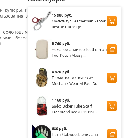
 и купюры, и
15 980 руб.
ользования в
Мультитул Leatherman Raptor
Rescue Garnet (8...
а тефлоновым
тями, более
й.
5 760 руб.
Чехол органайзер Leatherman
Tool Pouch Mossy ...
4 820 руб.
Перчатки тактические
Mechanix Wear M-Pact Dur...
1 160 руб.
Бафф Boker Tube Scarf
Treebrand Red (09BO190)...
680 руб.
Патч Stabwoodstone Лапа