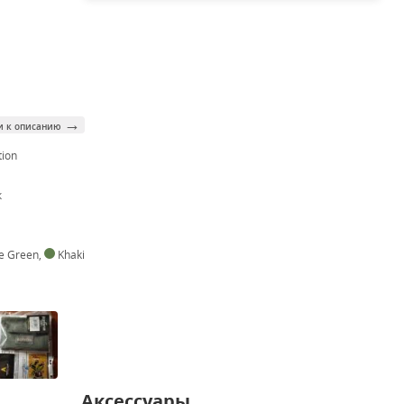
→
и к описанию
tion
к
ge Green
,
Khaki
Аксессуары