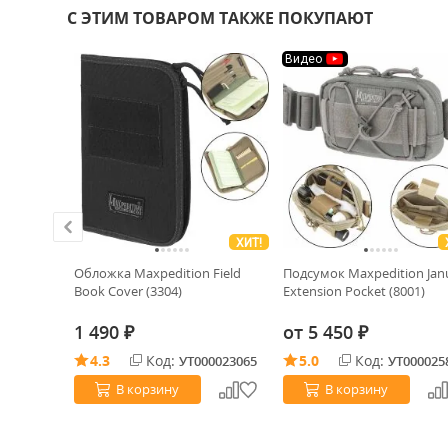
С ЭТИМ ТОВАРОМ ТАКЖЕ ПОКУПАЮТ
Видео
ХИТ!
yrfalcon
Обложка Maxpedition Field
Подсумок Maxpedition Jan
e
Book Cover (3304)
Extension Pocket (8001)
1 490
от
5 450
₽
₽
4.3
Код:
5.0
Код:
0028131
УТ000023065
УТ000025
В корзину
В корзину