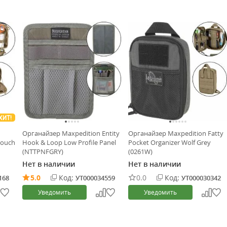
ХИТ!
Органайзер Maxpedition Entity
Органайзер Maxpedition Fatty
Pouch
Hook & Loop Low Profile Panel
Pocket Organizer Wolf Grey
(NTTPNFGRY)
(0261W)
Нет в наличии
Нет в наличии
5.0
Код:
0.0
Код:
168
УТ000034559
УТ000030342
Уведомить
Уведомить