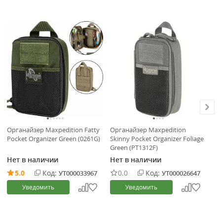
Органайзер Maxpedition Fatty
Органайзер Maxpedition
Ор
Pocket Organizer Green (0261G)
Skinny Pocket Organizer Foliage
Sk
Green (PT1312F)
Gr
Нет в наличии
Нет в наличии
Не
5.0
Код:
0.0
Код:
УТ000033967
УТ000026647
Уведомить
Уведомить