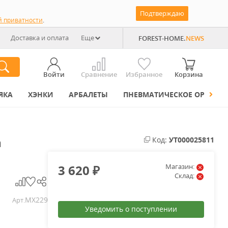
Подтверждаю
й приватности
.
Доставка и оплата
Еще
FOREST-HOME.
NEWS
Войти
Сравнение
Избранное
Корзина
ЯКА
ХЭНКИ
АРБАЛЕТЫ
ПНЕВМАТИЧЕСКОЕ ОРУЖИЕ
n
Код:
УТ000025811
3 620
Магазин:
₽
Склад:
MX229
Арт.
Уведомить о поступлении