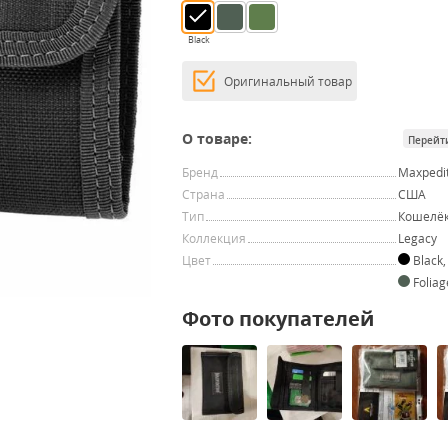
Black
Оригинальный товар
О товаре:
Перейт
Бренд
Maxpedi
Страна
США
Тип
Кошелё
Коллекция
Legacy
Цвет
Black
,
Folia
Фото покупателей