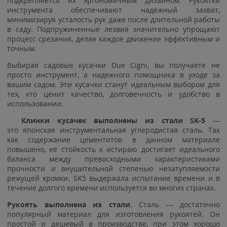
подкрепляется их эргономичным дизайном. Рукоятки
инструмента обеспечивают надежный захват,
минимизируя усталость рук даже после длительной работы
в саду. Подпружиненные лезвия значительно упрощают
процесс срезания, делая каждое движение эффективным и
точным.
Выбирая садовые кусачки Due Cigni, вы получаете не
просто инструмент, а надежного помощника в уходе за
вашим садом. Эти кусачки станут идеальным выбором для
тех, кто ценит качество, долговечность и удобство в
использовании.
Клинки кусачек выполнены из стали
SK-5
—
это японская инструментальная углеродистая сталь. Так
как содержание цементитов в данном материале
повышено, её стойкость к истираю достигает идеального
баланса между превосходными характеристиками
прочности и внушительной степенью незатупляемости
режущей кромки. SK5 выдержала испытание времени и в
течение долгого времени используется во многих странах.
Рукоять выполнена из стали.
Сталь — достаточно
популярный материал для изготовления рукоятей. Он
простой и дешевый в производстве, при этом хорошо