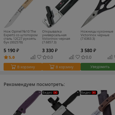
Нож Opinel №10 The
Открывалка
Ножницы кухонные
Experts со штопором
универсальная
Victorinox черные
сталь 12C27 рукоять
Victorinox черная
(7.6363.3)
бук (002578)
(7.6857.3)
5 190
₽
3 330
₽
3 580
₽
5.0
0.0
0.0
Уведомить
В корзину
В корзину
Рекомендуем посмотреть:
Видео
Видео