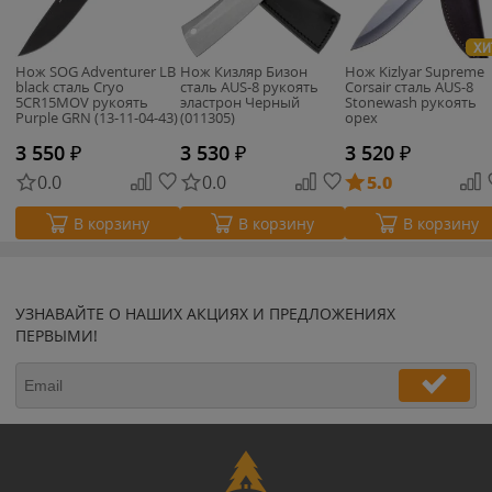
ХИ
Нож SOG Adventurer LB
Нож Кизляр Бизон
Нож Kizlyar Supreme
black сталь Cryo
сталь AUS-8 рукоять
Corsair сталь AUS-8
5CR15MOV рукоять
эластрон Черный
Stonewash рукоять
Purple GRN (13-11-04-43)
(011305)
орех
3 550
₽
3 530
₽
3 520
₽
0.0
0.0
5.0
В корзину
В корзину
В корзину
УЗНАВАЙТЕ О НАШИХ АКЦИЯХ И ПРЕДЛОЖЕНИЯХ
ПЕРВЫМИ!