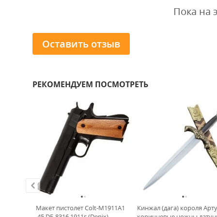
Пока на 
Оставить отзыв
РЕКОМЕНДУЕМ ПОСМОТРЕТЬ
ХИТ!
t
Макет пистолет Colt-M1911A1
Кинжал (дага) короля Арт
106-N кал
.45 DE-8316 1911г (Denix)
коричневые ножны латун