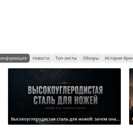
 информация
Новости
Топ-листы
Обзоры
История бре
Высокоуглеродистая сталь для ножей: зачем она...