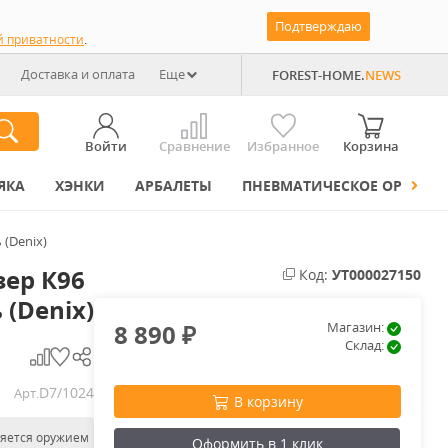
Подтверждаю
й приватности
.
Доставка и оплата
Еще
FOREST-HOME.
NEWS
Войти
Сравнение
Избранное
Корзина
ЯКА
ХЭНКИ
АРБАЛЕТЫ
ПНЕВМАТИЧЕСКОЕ ОРУЖИЕ
 (Denix)
зер К96
Код:
УТ000027150
 (Denix)
8 890
Магазин:
₽
Склад:
D7/1024
Арт.
В корзину
ляется оружием
Оформить в 1 клик