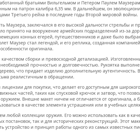
работанный братьями Вильгельмом и Петером Паулем Маузерам
ным на патрон калибра 6,35 мм. В дальнейшем, он эволюцион
цами Третьего рейха в последние годы Второй мировой войны.
ть Маузера, заключался в его высокой дальности стрельбы и п
было принято на вооружение армейских подразделений из-за до
емецких конных егерей, путешественников и даже было выбра
лет Маузер стал легендой, и его реплика, созданная компанией 
особенности оригинала.
м качеством сборки и превосходной детализацией. Изготовленн
т необходимой прочностью и долговечностью. Рукоятка выполне
дерево, что придает изделию дополнительную аутентичность. В
 весьма реалистичным в обращении.
 лицензии для покупки, что делает его доступным для широкого
ижных частей, таких как спусковой крючок и затвор, что позво
ружием. Внешне макет ничем не отличается от оригинала, а 
ьзоваться в качестве элемента устрашения или в учебных целях
м любой коллекции оружия. Его можно использовать как в кач
х постановок, так и для исторических реконструкций. Этот мак
ть устройство и принцип работы одного из самых известных пи