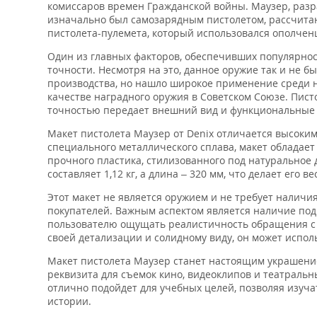
комиссаров времен Гражданской войны. Маузер, раз
изначально был самозарядным пистолетом, рассчитан
пистолета-пулемета, который использовался ополчен
Один из главных факторов, обеспечивших популярнос
точности. Несмотря на это, данное оружие так и не 
производства, но нашло широкое применение среди н
качестве наградного оружия в Советском Союзе. Писто
точностью передает внешний вид и функциональные 
Макет пистолета Маузер от Denix отличается высоки
специального металлического сплава, макет обладае
прочного пластика, стилизованного под натуральное 
составляет 1,12 кг, а длина – 320 мм, что делает его
Этот макет не является оружием и не требует наличия
покупателей. Важным аспектом является наличие подв
пользователю ощущать реалистичность обращения с о
своей детализации и солидному виду, он может испол
Макет пистолета Маузер станет настоящим украшение
реквизита для съемок кино, видеоклипов и театральны
отлично подойдет для учебных целей, позволяя изуча
истории.