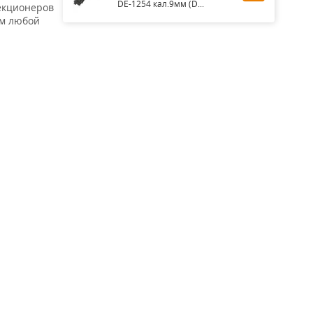
DE-1254 кал.9мм (D...
лекционеров
ем любой