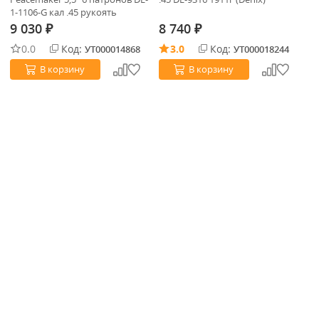
1-1106-G кал .45 рукоять
дерево США 1873 (Denix)
9 030
8 740
9
₽
₽
0.0
Код:
3.0
Код:
УТ000014868
УТ000018244
В корзину
В корзину