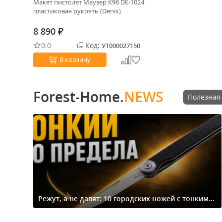
Макет пистолет Маузер К96 DE-1024
пластиковая рукоять (Denix)
8 890
₽
0.0
Код:
УТ000027150
В корзину
Forest-Home.
NEWS
Полезная
Режут, а не давят: 10 городских ножей с тонким...