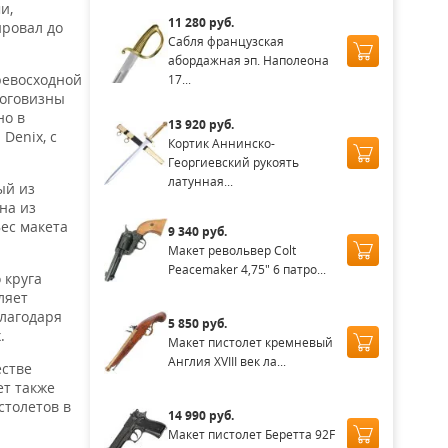
и,
11 280 руб.
ировал до
Сабля французская
абордажная эп. Наполеона
ревосходной
17...
роговизны
но в
13 920 руб.
Denix, с
Кортик Аннинско-
Георгиевский рукоять
латунная...
ый из
на из
ес макета
9 340 руб.
Макет револьвер Colt
Peacemaker 4,75" 6 патро...
 круга
ляет
благодаря
5 850 руб.
.
Макет пистолет кремневый
Англия XVIII век ла...
естве
ет также
столетов в
14 990 руб.
Макет пистолет Беретта 92F