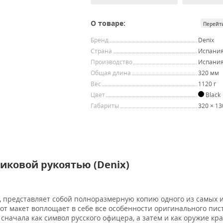
О товаре:
Перейт
Бренд
Denix
Страна
Испани
Производство
Испани
Общая длина
320 мм
Вес
1120 г
Цвет
Black
Габариты
320 × 13
тиковой рукоятью (Denix)
, представляет собой полноразмерную копию одного из самых 
тот макет воплощает в себе все особенности оригинального пис
сначала как символ русского офицера, а затем и как оружие кр