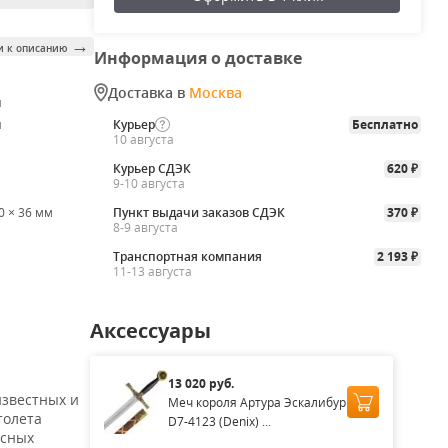
→
и к описанию
Информация о доставке
Доставка в
Москва
я
я
Курьер
Бесплатно
10 августа
Курьер СДЭК
620
₽
9-10 августа
0 × 36 мм
Пункт выдачи заказов СДЭК
370
₽
8-9 августа
Транспортная компания
2 193
₽
11-13 августа
Аксессуары
13 020 руб.
известных и
Меч короля Артура Эскалибур
толета
D7-4123 (Denix) ...
асных