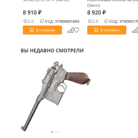
ША 1873
(Denix)
8 910
8 920
₽
₽
0.0
Код:
0.0
Код:
0032839
УТ000001669
УТ000017
В корзину
В корзину
ВЫ НЕДАВНО СМОТРЕЛИ