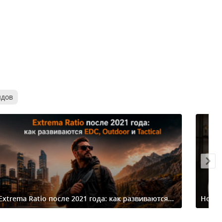
ндов
Extrema Ratio после 2021 года: как развиваются...
Ножи-