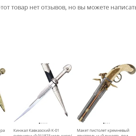
этот товар нет отзывов, но вы можете написат
ура
Кинжал Кавказский К-01
Макет пистолет кремневый
ь
сувенирный 011823 мельхиор/
двуствольный рукоять под