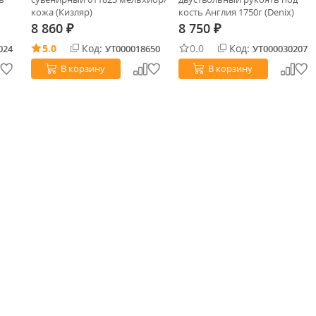
кожа (Кизляр)
кость Англия 1750г (Denix)
8 860
8 750
₽
₽
5.0
Код:
0.0
Код:
024
УТ000018650
УТ000030207
В корзину
В корзину