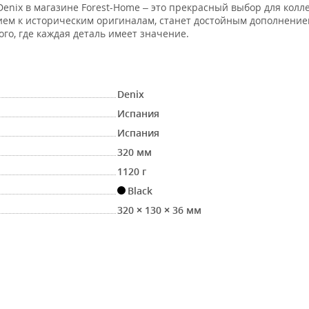
Denix в магазине Forest-Home – это прекрасный выбор для кол
нием к историческим оригиналам, станет достойным дополнени
го, где каждая деталь имеет значение.
Denix
Испания
Испания
320 мм
1120 г
Black
320 × 130 × 36 мм