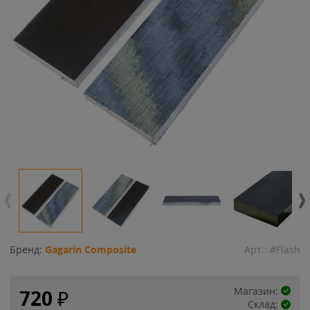
Бренд:
Gagarin Composite
Арт.:
#Flash
Магазин:
720
₽
Склад: