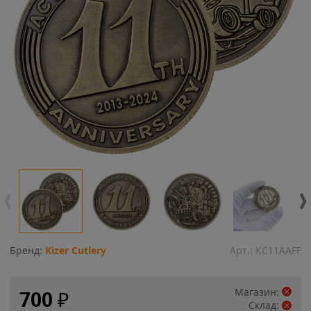
Бренд:
Kizer Cutlery
Арт.:
KC11AAFF
Магазин:
700
₽
Склад: