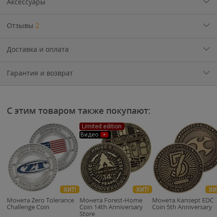
Аксессуары
Отзывы
2
Доставка и оплата
Гарантия и возврат
С этим товаром также покупают:
Limited edition
Видео
ХИТ!
ХИТ!
ХИ
Монета Zero Tolerance
Монета Forest-Home
Монета Kansept EDC
Challenge Coin
Coin 14th Anniversary
Coin 5th Anniversary
Store