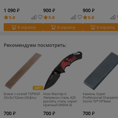
1 090
₽
900
₽
900
₽
5.0
5.0
5.0
В корзину
В корзину
В корзину
Рекомендуем посмотреть:
ХИТ!
Бланк с кожей TSPROF
Нож Мастер-К
Камень Super
25х3х152мм (Юфть)
Лепрекон сталь 420
Professional Sharpeni
рукоять сталь череп
Stone 70*19*6мм
красный (ME04-3)
700
₽
700
₽
700
₽