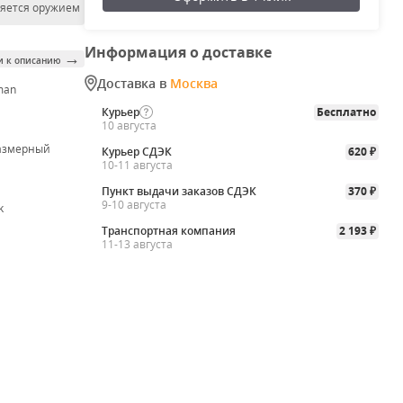
ляется оружием
Информация о доставке
→
и к описанию
Доставка в
Москва
man
Курьер
Бесплатно
10 августа
азмерный
Курьер СДЭК
620
₽
10-11 августа
Пункт выдачи заказов СДЭК
370
₽
9-10 августа
k
Транспортная компания
2 193
₽
11-13 августа