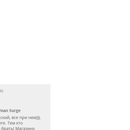
30
man Surge
кий, все при нем))).
те. Тем кто
 брать! Магазину