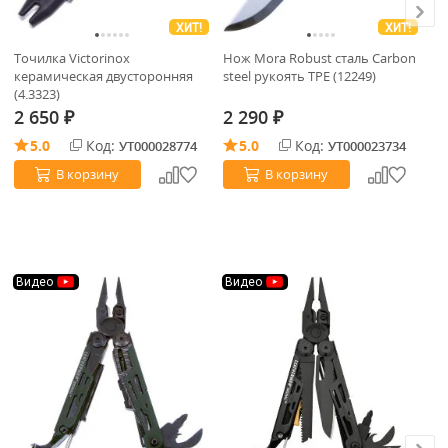
ХИТ!
ХИТ!
Точилка Victorinox
Нож Mora Robust сталь Carbon
Му
керамическая двусторонняя
steel рукоять TPE (12249)
Pl
(4.3323)
2 650
2 290
2
₽
₽
5.0
Код:
5.0
Код:
УТ000028774
УТ000023734
В корзину
В корзину
Видео
Видео
В