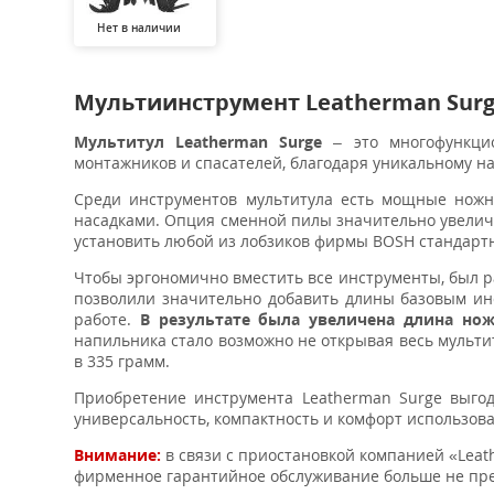
Нет в наличии
Мультиинструмент
Leatherman Sur
Мультитул Leatherman Surge
– это многофункцио
монтажников и спасателей, благодаря уникальному на
Среди инструментов мультитула есть мощные нож
насадками. Опция сменной пилы значительно увеличи
установить любой из лобзиков фирмы BOSH стандартн
Чтобы эргономично вместить все инструменты, был р
позволили значительно добавить длины базовым инс
работе.
В результате была увеличена длина но
напильника стало возможно не открывая весь мультит
в 335 грамм.
Приобретение инструмента Leatherman Surge выгод
универсальность, компактность и комфорт использов
Внимание:
в связи с приостановкой компанией «Leath
фирменное гарантийное обслуживание больше не пре