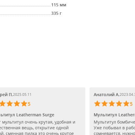
115 мм
335 г
рей П.
Анатолий А.
2025.05.11
2023.04.
5
5
ьтитул Leatherman Surge
Мультитул Leather
т мультитул очень крутая, удобная и
Мультитул бомбичес
ественная вещь, открытие одной
Уже побывал в рабо
ой, сменная пилка это очень крутое
сомневается, нужно