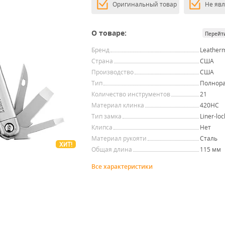
Оригинальный товар
Не яв
О товаре:
Перейт
Бренд
Leather
Страна
США
Производство
США
Тип
Полнор
Количество инструментов
21
Материал клинка
420HC
Тип замка
Liner-loc
Клипса
Нет
Материал рукояти
Сталь
ХИТ!
Общая длина
115 мм
Все характеристики