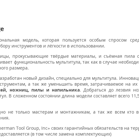
ge
нальная модель, которая пользуется особым спросом сред
бору инструментов и лёгкости в использовании.
ницы, прокусывающие твёрдые материалы, и съёмная пила 
вает функциональность мультитула, так как в случае необход
ого размера.
азработан новый дизайн, специально для мультитула. Инновац
трументам, а так же уменьшить время, затрачиваемое на их 
жей, ножниц, пилы и напильника
. Добраться до лезвия н
ул. В сложенном состоянии длина модели составляет всего 11,5
но не только мастерам и монтажникам, а так же всем кто 
ания.
erman Tool Group, Inc» своих гарантийных обязательств на те
доставляется (в том числе замена комплектующих)