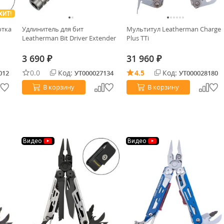
ХИТ!
отка
Удлинитель для бит
Мультитул Leatherman Charge
Leatherman Bit Driver Extender
Plus TTi
3 690
31 960
₽
₽
0.0
Код:
4.5
Код:
012
УТ000027134
УТ000028180
В корзину
В корзину
Видео
Видео