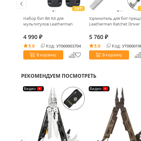
ХИТ!
odstone
Набор бит Bit Kit для
Удлинитель для бит-трещ
мультитулов Leatherman
Leatherman Ratchet Driver
4 990
5 760
₽
₽
5.0
Код:
5.0
Код:
0022742
УТ000003704
УТ000019
В корзину
В корзину
РЕКОМЕНДУЕМ ПОСМОТРЕТЬ
Видео
Видео