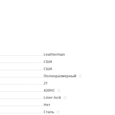
Leatherman
США
США
Полноразмерный
?
21
420HC
?
Liner-lock
?
Нет
Сталь
?