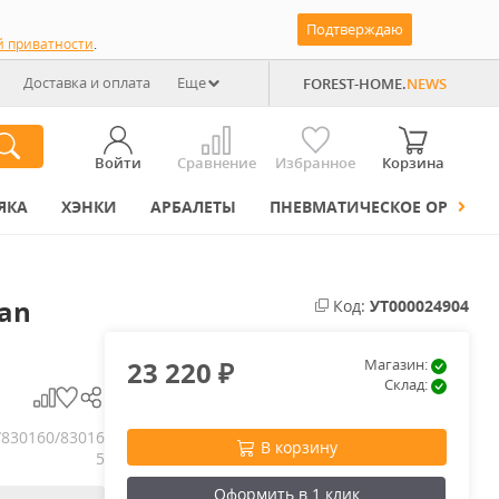
Подтверждаю
й приватности
.
Доставка и оплата
Еще
FOREST-HOME.
NEWS
Войти
Сравнение
Избранное
Корзина
ЯКА
ХЭНКИ
АРБАЛЕТЫ
ПНЕВМАТИЧЕСКОЕ ОРУЖИЕ
an
Код:
УТ000024904
23 220
Магазин:
₽
Склад:
/830160/83016
В корзину
5
Оформить в 1 клик