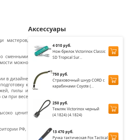
Аксессуары
и мастеров,
4 010 руб.
Нож-брелок Victorinox Classic
со сменными
SD Tropical Sur...
имости можно
750 руб.
ии в дизайне
Страховочный шнур CORD с
подготовку к
карабинами Coyote (...
ожей, пилы и
 см при весе
250 руб.
Темляк Victorinox черный
высоко ценит
(4.1824) (4.1824)
рритории РФ,
13 470 руб.
Ручка тактическая Fox Tactical