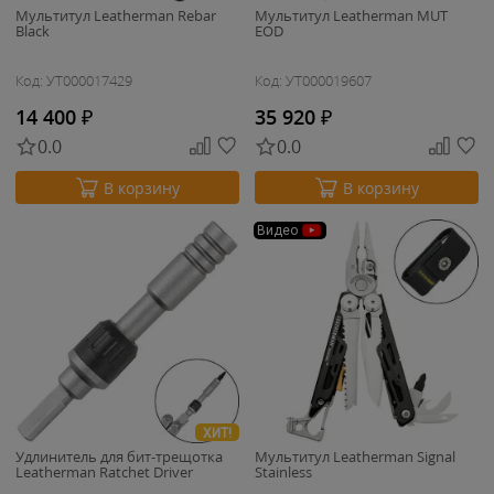
Мультитул Leatherman Rebar
Мультитул Leatherman MUT
Black
EOD
Код: УТ000017429
Код: УТ000019607
14 400
₽
35 920
₽
0.0
0.0
В корзину
В корзину
Видео
ХИТ!
Удлинитель для бит-трещотка
Мультитул Leatherman Signal
Leatherman Ratchet Driver
Stainless