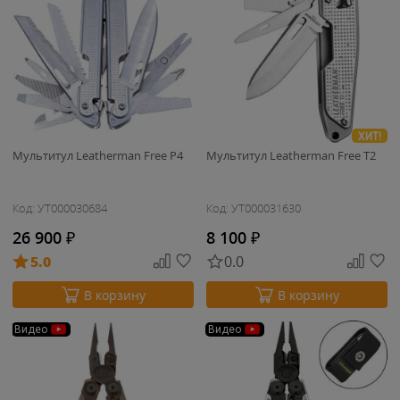
ХИТ!
Мультитул Leatherman Free P4
Мультитул Leatherman Free T2
Код: УТ000030684
Код: УТ000031630
26 900
₽
8 100
₽
5.0
0.0
В корзину
В корзину
Видео
Видео