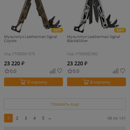
ХИТ!
ХИТ!
Мультитул Leatherman Signal
Мультитул Leatherman Signal
Coyote
Black&Silver
Код: УТ000031875
Код: УТ000032362
23 220
₽
23 220
₽
0.0
0.0
В корзину
В корзину
Показать еще
1
2
3
4
5
→
48 из 141