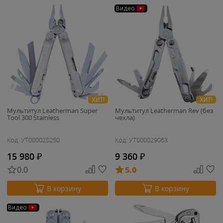
Видео
ХИТ!
ХИТ!
Мультитул Leatherman Super
Мультитул Leatherman Rev (без
Tool 300 Stainless
чехла)
Код: УТ000028250
Код: УТ000029063
15 980
₽
9 360
₽
0.0
5.0
В корзину
В корзину
Видео