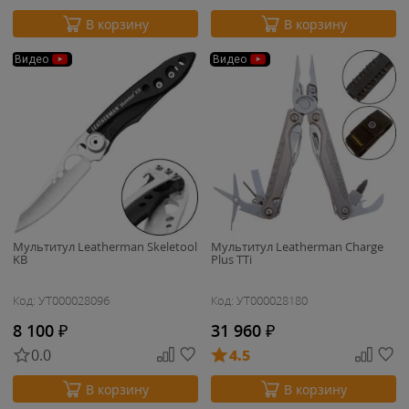
В корзину
В корзину
Видео
Видео
Мультитул Leatherman Skeletool
Мультитул Leatherman Charge
KB
Plus TTi
Код: УТ000028096
Код: УТ000028180
8 100
₽
31 960
₽
0.0
4.5
В корзину
В корзину