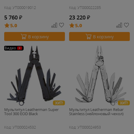
Код: УТ000019012
Код: УТ000022285
5 760
₽
23 220
₽
5.0
5.0
В корзину
В корзину
Видео
ХИТ!
ХИТ!
Мультитул Leatherman Super
Мультитул Leatherman Rebar
Tool 300 EOD Black
Stainless (нейлоновый чехол)
Код: УТ000024532
Код: УТ000024953