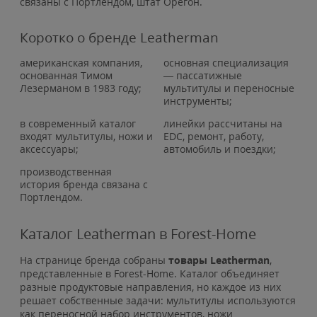
связаны с Портлендом, штат Орегон.
Коротко о бренде Leatherman
американская компания,
основная специализация
основанная Тимом
— пассатижные
Лезерманом в 1983 году;
мультитулы и переносные
инструменты;
в современный каталог
линейки рассчитаны на
входят мультитулы, ножи и
EDC, ремонт, работу,
аксессуары;
автомобиль и поездки;
производственная
история бренда связана с
Портлендом.
Каталог Leatherman в Forest-Home
На странице бренда собраны
товары Leatherman
,
представленные в Forest-Home. Каталог объединяет
разные продуктовые направления, но каждое из них
решает собственные задачи: мультитулы используются
как переносной набор инструментов, ножи