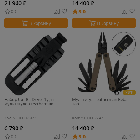
21 960
₽
14 400
₽
0.0
5.0
В корзину
В корзину
ХИТ!
Набор бит Bit Driver 1 для
Мультитул Leatherman Rebar
мультитулов Leatherman
Tan
Код: УТ000025659
Код: УТ000027423
6 790
₽
14 400
₽
0.0
5.0