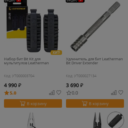
Видео
Видео
ХИТ!
Набор бит Bit Kit для
Удлинитель для бит Leatherman
мультитулов Leatherman
Bit Driver Extender
Код: УТ000003704
Код: УТ000027134
4 990
₽
3 690
₽
5.0
0.0
В корзину
В корзину