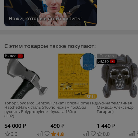
Ножи, которые стоит купить!
С этим товаром также покупают:
Пьютер
Видео
Видео
ХИТ!
Топор Spyderco Genzow
Плакат Forest-Home Гид
Бусина темлячная
HatchetHawk сталь 5160
по ножам 45х65см
Мехвод (Александр
рукоять Polypropylene
бумага 150гр
Гагарин)
(H02)
54 000
₽
490
₽
1 440
₽
0.0
4.8
0.0