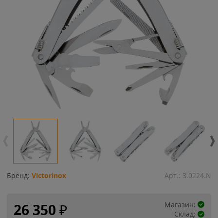
Бренд:
Victorinox
Арт.:
3.0224.N
Магазин:
26 350
₽
Склад: