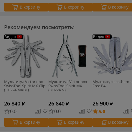
В корзину
В корзину
В корзину
Рекомендуем посмотреть:
Видео
Видео
Мультитул Victorinox
Мультитул Victorinox
Мультитул Leatherm
SwissTool Spirit MX Clip
SwissTool Spirit MX
Free P4
(3.0224.MKB1)
(3.0224.N)
26 840
₽
26 840
₽
26 900
₽
0.0
0.0
5.0
В корзину
В корзину
В корзину