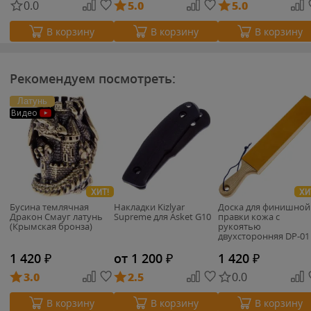
0.0
5.0
5.0
В корзину
В корзину
В корзину
Рекомендуем посмотреть:
Латунь
Видео
ХИТ!
ХИ
Бусина темлячная
Накладки Kizlyar
Доска для финишной
Дракон Смауг латунь
Supreme для Asket G10
правки кожа с
(Крымская бронза)
рукоятью
двухсторонняя DP-01
1 420
₽
от 1 200
₽
1 420
₽
3.0
2.5
0.0
В корзину
В корзину
В корзину