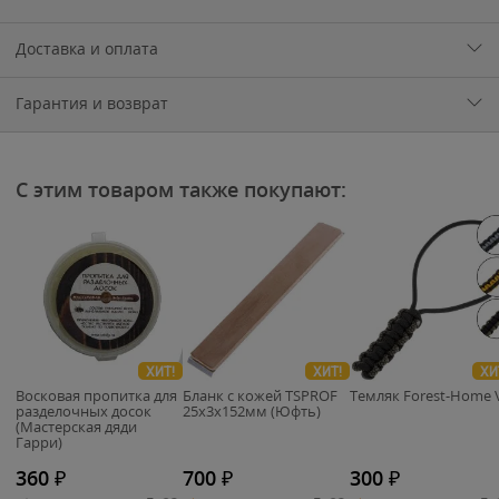
Доставка и оплата
Гарантия и возврат
С этим товаром также покупают:
ХИТ!
ХИТ!
ХИ
Восковая пропитка для
Бланк с кожей TSPROF
Темляк Forest-Home 
разделочных досок
25х3х152мм (Юфть)
(Мастерская дяди
Гарри)
360
₽
700
₽
300
₽