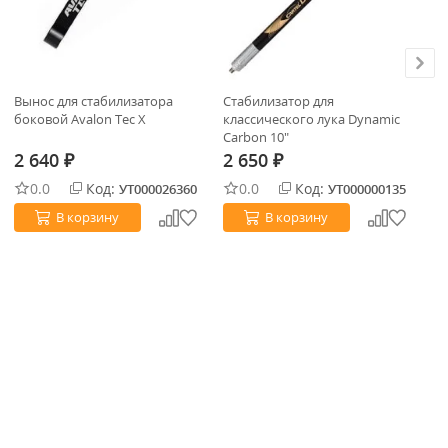
Вынос для стабилизатора
Стабилизатор для
Су
боковой Avalon Tec X
классического лука Dynamic
ка
Carbon 10"
со
2 640
2 650
2
₽
₽
0.0
Код:
0.0
Код:
УТ000026360
УТ000000135
В корзину
В корзину