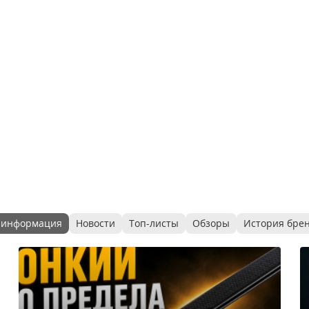
 информация
Новости
Топ-листы
Обзоры
История бре