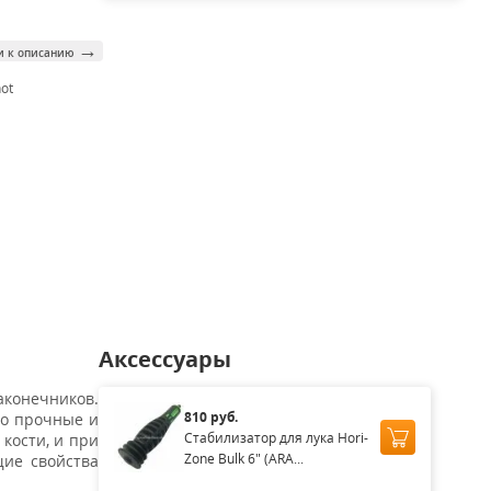
→
и к описанию
ot
Аксессуары
аконечников.
810 руб.
о прочные и
Стабилизатор для лука Hori-
кости, и при
Zone Bulk 6" (ARA...
щие свойства