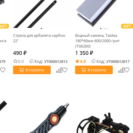
ХИТ!
ХИТ!
Стрела для арбалета карбон
Водный камень Taidea
нга
22"
180*60мм 600/2000 грит
(TG6260)
490
1 350
₽
₽
0.0
Код:
4.0
Код:
379
УТ000012813
УТ000012817
В корзину
В корзину