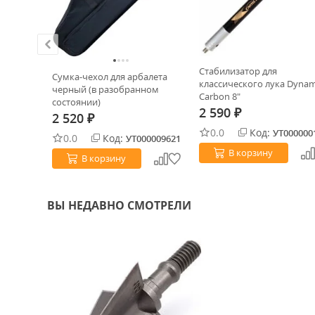
я лука
Стабилизатор для
Сумка-чехол для арбалета
/30.5")
классического лука Dynam
черный (в разобранном
Carbon 8"
состоянии)
2 590
₽
2 520
₽
0.0
Код:
0020576
УТ000000
0.0
Код:
УТ000009621
В корзину
В корзину
ВЫ НЕДАВНО СМОТРЕЛИ