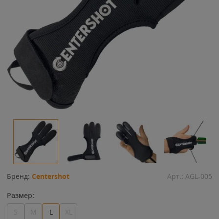
Бренд:
Centershot
Арт.:
AGL-005
Размер:
S
M
L
XL