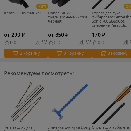
ХИТ!
ХИ
Крага JX-105 силикон
Напальчник
Стрела для лука
традиционный (Кожа
фибергласс Centersh
черная)
Sonic 700 28&quot;
оперение Parabolic
3&quot;
от 290
₽
от 850
₽
170
₽
0.0
0.0
0.0
В корзину
В корзину
В корзину
Рекомендуем посмотреть:
Тетива для лука
Линейка для лука Elong
Стрела для арбалета