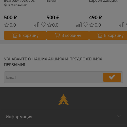
Bearpaw 70&quot;
BS-001
карбон 22&quot;
фламандская
500
₽
500
₽
490
₽
0.0
0.0
0.0
В корзину
В корзину
В корзину
УЗНАВАЙТЕ О НАШИХ АКЦИЯХ И ПРЕДЛОЖЕНИЯХ
ПЕРВЫМИ!
Информация