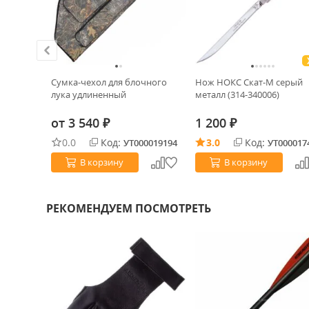
о лука
Сумка-чехол для блочного
Нож НОКС Скат-М серый
x
лука удлиненный
металл (314-340006)
от
3 540
1 200
₽
₽
0.0
Код:
3.0
Код:
0019777
УТ000019194
УТ000017
В корзину
В корзину
РЕКОМЕНДУЕМ ПОСМОТРЕТЬ