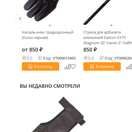
ческого
Напальчник традиционный
Стрела для арбалета
нога 45см
(Кожа черная)
алюминий Easton XX75
Magnum 20" Vanes 3" Hal
Nock
от
850
850
₽
₽
0.0
Код:
0.0
Код:
0022366
УТ000015965
УТ000020
В корзину
В корзину
ВЫ НЕДАВНО СМОТРЕЛИ