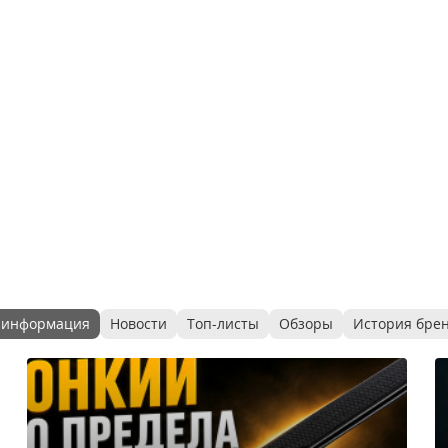
 информация
Новости
Топ-листы
Обзоры
История бре