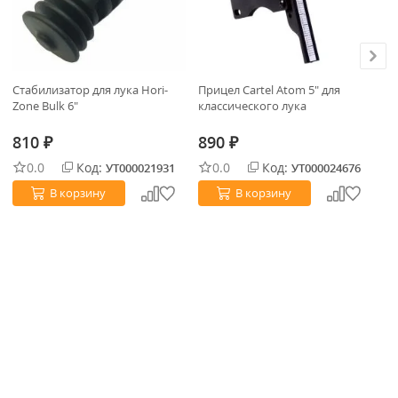
Стабилизатор для лука Hori-
Прицел Cartel Atom 5" для
Ли
Zone Bulk 6"
классического лука
810
890
₽
₽
о
0.0
Код:
0.0
Код:
УТ000021931
УТ000024676
В корзину
В корзину