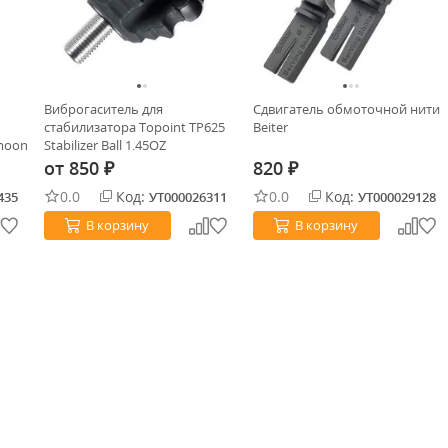
Виброгаситель для
Сдвигатель обмоточной нити
стабилизатора Topoint TP625
Beiter
fmoon
Stabilizer Ball 1.45OZ
от
850
820
₽
₽
0.0
Код:
0.0
Код:
435
УТ000026311
УТ000029128
В корзину
В корзину