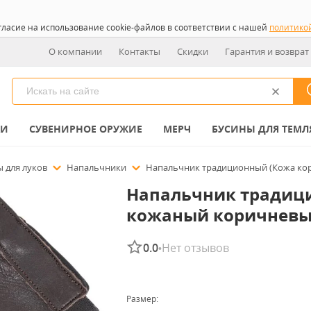
гласие на использование cookie-файлов в соответствии с нашей
политико
О компании
Контакты
Скидки
Гарантия и возврат
КИ
СУВЕНИРНОЕ ОРУЖИЕ
МЕРЧ
БУСИНЫ ДЛЯ ТЕМЛ
ы для луков
Напальчники
Напальчник традиционный (Кожа ко
Напальчник традиц
кожаный коричнев
0.0
Нет отзывов
•
Размер: