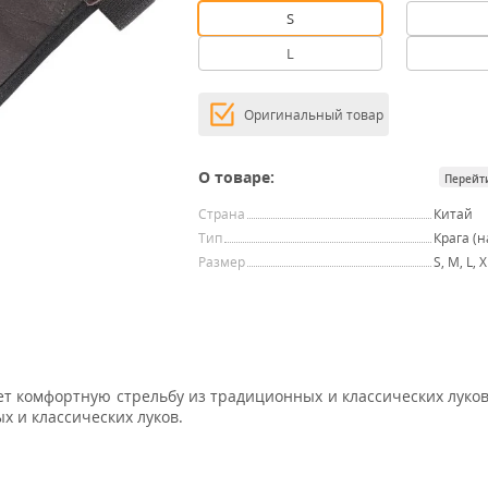
S
L
Оригинальный товар
О товаре:
Перейт
Страна
Китай
Тип
Крага (
Размер
S, M, L, 
т комфортную стрельбу из традиционных и классических луков
х и классических луков.