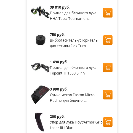
39 810 руб.
Прицел для блочного лука
HHA Tetra Tournament...
750 руб.
Виброгаситель-ускоритель
для тетивы Flex Turb...
1 490 руб.
Прицел для блочного лука
Topoint TP1550 5 Pin...
3 990 руб.
Сумка-чехол Easton Micro
Flatline для блочног...
200 руб.
Упор для лука Hoyt/Armor Grip
Laser RH Black