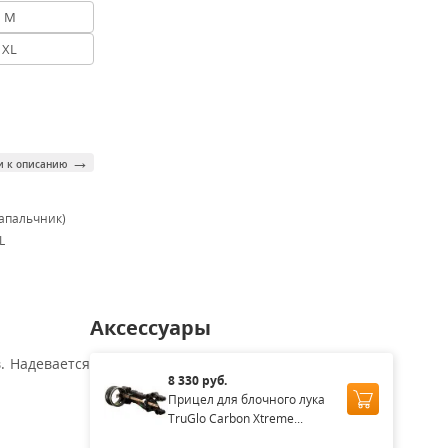
M
XL
→
и к описанию
напальчник)
XL
Аксессуары
. Надевается
8 330 руб.
Прицел для блочного лука
TruGlo Carbon Xtreme...