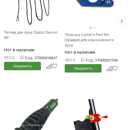
Тетива для лука Classic Dacron
По
Полочка Cartel X-Pert RH
60"
Tr
(правая) для классического
тр
лука
Нет в наличии
Не
Нет в наличии
0.0
Код:
УТ000018847
0.0
Код:
УТ000021936
Уведомить
Уведомить