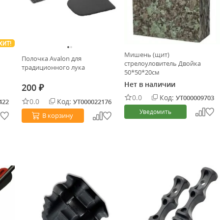
ХИТ!
Мишень (щит)
Полочка Avalon для
стрелоуловитель Двойка
традиционного лука
50*50*20см
Нет в наличии
200
₽
0.0
Код:
УТ000009703
0.0
Код:
422
УТ000022176
Уведомить
В корзину