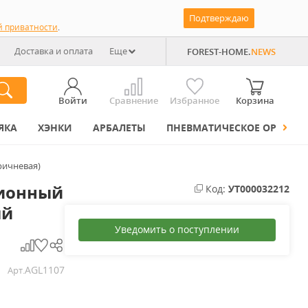
Подтверждаю
й приватности
.
Доставка и оплата
Еще
FOREST-HOME.
NEWS
Войти
Сравнение
Избранное
Корзина
ЯКА
ХЭНКИ
АРБАЛЕТЫ
ПНЕВМАТИЧЕСКОЕ ОРУЖИЕ
ричневая)
ионный
Код:
УТ000032212
ый
Уведомить о поступлении
AGL1107
Арт.