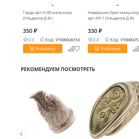
Гарда арт.А180 мельхиор
Навершие Орел мельхио
(Ульданов Д.Ф.)
арт.А011 (Ульданов Д.Ф)
350
330
₽
₽
0.0
Код:
0.0
Код:
УТ000026153
УТ000025
В корзину
В корзину
РЕКОМЕНДУЕМ ПОСМОТРЕТЬ