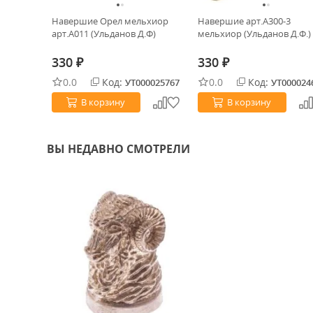
*8мм (Ti8
Навершие Орел мельхиор
Навершие арт.А300-3
арт.А011 (Ульданов Д.Ф)
мельхиор (Ульданов Д.Ф.)
330
330
₽
₽
0.0
Код:
0.0
Код:
0034606
УТ000025767
УТ000024
В корзину
В корзину
ВЫ НЕДАВНО СМОТРЕЛИ