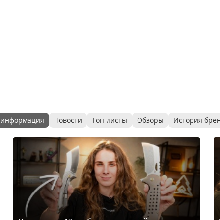
 информация
Новости
Топ-листы
Обзоры
История бре