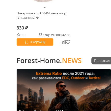
Навершие арт.А004М мельхиор
(Ульданов Д.Ф.)
330
₽
0.0
Код:
УТ000026160
В корзину
Forest-Home.
NEWS
Полезная