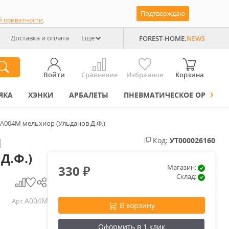
Подтверждаю
й приватности
.
Доставка и оплата
Еще
FOREST-HOME.
NEWS
Войти
Сравнение
Избранное
Корзина
ЯКА
ХЭНКИ
АРБАЛЕТЫ
ПНЕВМАТИЧЕСКОЕ ОРУЖИЕ
А004М мельхиор (Ульданов Д.Ф.)
М
Код:
УТ000026160
Д.Ф.)
330
Магазин:
₽
Склад:
А004М
Арт.
В корзину
Оформить в 1 клик