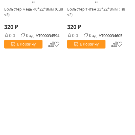
Больстер медь 40*22*8мм (Cu8
Больстер титан 33*22*8мм (Ti8
На
v5)
v2)
ла
320
320
3
₽
₽
0.0
Код:
0.0
Код:
УТ000034594
УТ000034605
В корзину
В корзину