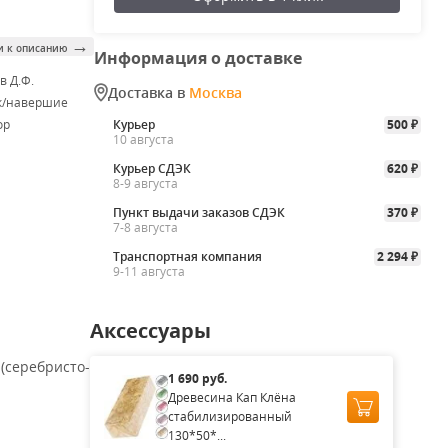
→
и к описанию
Информация о доставке
в Д.Ф.
Доставка в
Москва
к/навершие
ор
Курьер
500
₽
10 августа
Курьер СДЭК
620
₽
8-9 августа
Пункт выдачи заказов СДЭК
370
₽
7-8 августа
Транспортная компания
2 294
₽
9-11 августа
Аксессуары
(серебристо-
1 690 руб.
Древесина Кап Клёна
стабилизированный
130*50*...