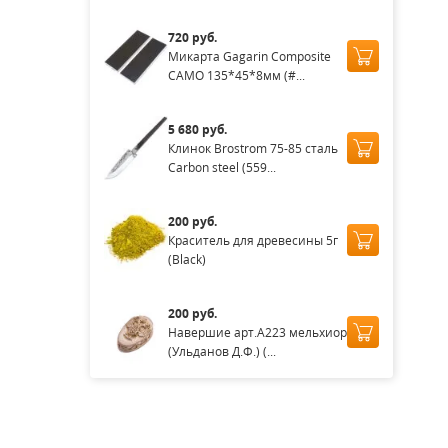
720 руб.
Микарта Gagarin Composite
CAMO 135*45*8мм (#...
5 680 руб.
Клинок Brostrom 75-85 сталь
Carbon steel (559...
200 руб.
Краситель для древесины 5г
(Black)
200 руб.
Навершие арт.А223 мельхиор
(Ульданов Д.Ф.) (...