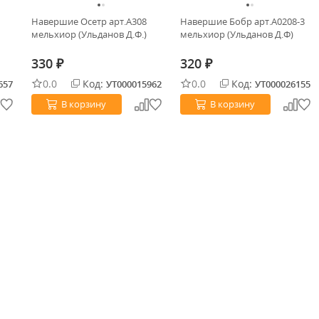
Навершие Осетр арт.А308
Навершие Бобр арт.А0208-3
мельхиор (Ульданов Д.Ф.)
мельхиор (Ульданов Д.Ф)
330
320
₽
₽
0.0
Код:
0.0
Код:
657
УТ000015962
УТ000026155
В корзину
В корзину