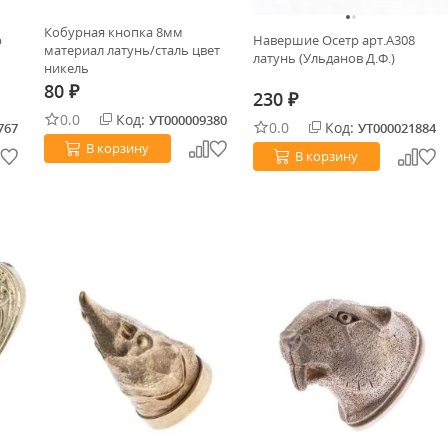
Кобурная кнопка 8мм
р
Навершие Осетр арт.А308
материал латунь/сталь цвет
латунь (Ульданов Д.Ф.)
никель
80
₽
230
₽
0.0
Код:
УТ000009380
0.0
Код:
767
УТ000021884
В корзину
В корзину