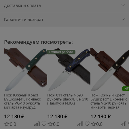
Доставка и оплата
Гарантия и возврат
Рекомендуем посмотреть:
Ручная работа
N
Нож Южный Крест
Нож 011 сталь N690
Нож Южный Крест
Бушкрафт L конвекс
рукоять Black/Blue G10
Бушкрафт L конвекс
сталь VG-10 рукоять
(Пампуха И.Ю.)
сталь VG-10 рукоять
микарта изумруд
микарта черная
(234.1052)
(234.1062)
12 130
₽
12 130
₽
12 130
₽
0.0
0.0
0.0