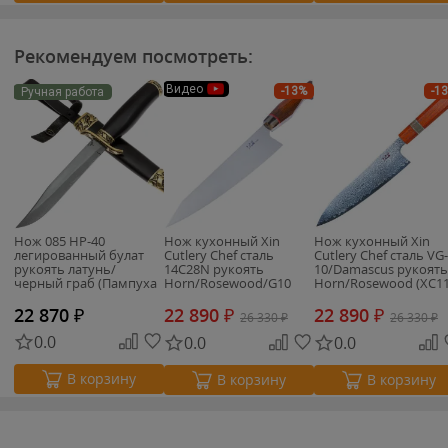
Рекомендуем посмотреть:
Видео
-13%
-1
Ручная работа
Нож 085 НР-40
Нож кухонный Xin
Нож кухонный Xin
легированный булат
Cutlery Chef сталь
Cutlery Chef сталь VG-
рукоять латунь/
14C28N рукоять
10/Damascus рукоять
черный граб (Пампуха
Horn/Rosewood/G10
Horn/Rosewood (XC11
И.Ю.)
(XC118)
22 870
₽
22 890
₽
22 890
₽
26 330
₽
26 330
₽
0.0
0.0
0.0
В корзину
В корзину
В корзину