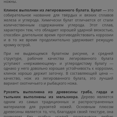
ножны.
Клинок выполнен из легированного булата. Булат —
это
собирательное название для твёрдых и вязких сплавов
железа и углерода. Химически булат отличается от стали
количественным содержанием углерода. Этот сплав,
характерен тем, что обладает хорошей ударной вязкостью,
способен длительное время противодействовать коррозии
и в то же время продолжительно удерживает режущую
кромку острой.
При не выдающемся булатном рисунке, и средней
структуре, рабочие качества легированного булата
уступают «нержавеющему» и углеродистому булату —
однако у него довольно хорошая устойчивость к коррозии,
клинок хорошо держит заточку. В составляющей цена —
качество, нож из легированного булата, это лучший
вариант охотничьего и рыбацкого ножа.
Рукоять выполнена из древесины граба, гарда и
тыльник выполнены из мельхиора.
Дерево является
одним из самых традиционных и распространенных
материалов для рукоятей ножей. Основным плюсом
древесины является то, что, благодаря своей текстуре, она
позволяет без особых усилий практически любую