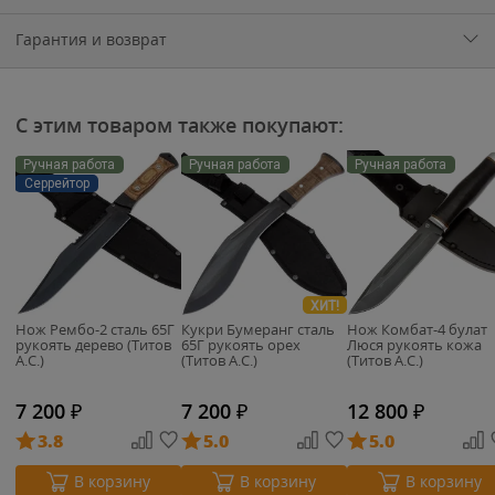
Гарантия и возврат
С этим товаром также покупают:
Ручная работа
Ручная работа
Ручная работа
Серрейтор
ХИТ!
Нож Рембо-2 сталь 65Г
Кукри Бумеранг сталь
Нож Комбат-4 булат
рукоять дерево (Титов
65Г рукоять орех
Люся рукоять кожа
А.С.)
(Титов А.С.)
(Титов А.С.)
7 200
₽
7 200
₽
12 800
₽
3.8
5.0
5.0
В корзину
В корзину
В корзину