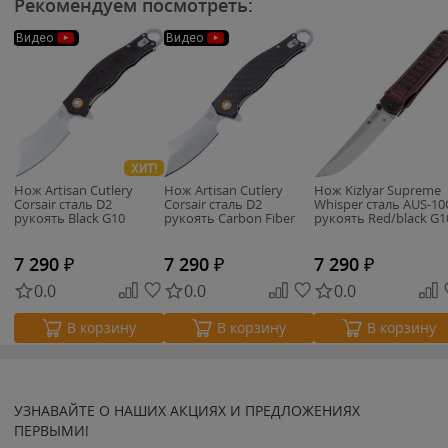
Рекомендуем посмотреть:
Видео
Видео
ХИТ!
Нож Artisan Cutlery
Нож Artisan Cutlery
Нож Kizlyar Supreme
Corsair сталь D2
Corsair сталь D2
Whisper сталь AUS-10
рукоять Black G10
рукоять Carbon Fiber
рукоять Red/black G1
7 290
₽
7 290
₽
7 290
₽
0.0
0.0
0.0
В корзину
В корзину
В корзину
УЗНАВАЙТЕ О НАШИХ АКЦИЯХ И ПРЕДЛОЖЕНИЯХ
ПЕРВЫМИ!