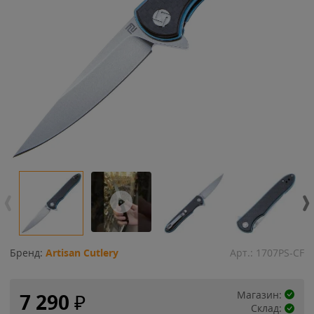
Бренд:
Artisan Cutlery
Арт.:
1707PS-CF
Магазин:
7 290
₽
Склад: