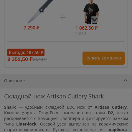
7 290
₽
1 062,50
₽
1 250
₽
- 15%
Выгода:
187,50
₽
Купить комплект
8 352,50
₽
8 540
₽
1 615
₽
1 900
₽
1 900
₽
Описание
Складной нож Artisan Cutlery Shark
Shark —
удобный складной EDC нож от
Artisan Cutlery
.
Клинок формы Drop-Point выполнен из стали
D2
,
легко
раскрывается с помощью флиппера и фиксируется замком
типа
Liner-lock
. Осевой узел выполнен на керамических
шарикоподшипниках. Рукоять выполнена из
карбона
.