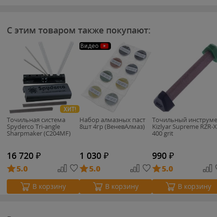
С этим товаром также покупают:
Видео
ХИТ!
Точильная система
Набор алмазных паст
Точильный инструм
Spyderco Tri-angle
8шт 4гр (ВеневАлмаз)
Kizlyar Supreme RZR-
Sharpmaker (C204MF)
400 grit
16 720
₽
1 030
₽
990
₽
5.0
5.0
5.0
В корзину
В корзину
В корзину