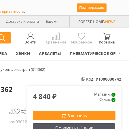
Подтверждаю
й приватности
.
Доставка и оплата
Еще
FOREST-HOME.
NEWS
Войти
Сравнение
Избранное
Корзина
ЯКА
ХЭНКИ
АРБАЛЕТЫ
ПНЕВМАТИЧЕСКОЕ ОРУЖИЕ
укоять эластрон (011362)
Код:
УТ000030742
1362
4 840
Магазин:
₽
Склад:
В корзину
03012
Арт.
Оформить в 1 клик