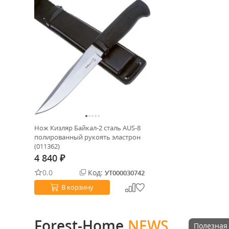
Нож Кизляр Байкал-2 сталь AUS-8
полированный рукоять эластрон
(011362)
4 840
₽
0.0
Код:
УТ000030742
В корзину
Forest-Home.
NEWS
Полезная