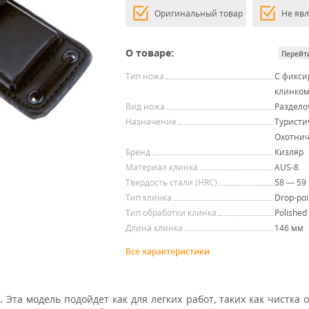
Оригинальный товар
Не яв
О товаре:
Перейт
Тип ножа
С фикс
клинко
Вид ножа
Раздел
Назначение
Туристи
Охотни
Бренд
Кизляр
Материал клинка
AUS-8
Твердость стали (HRC)
58 — 59
Тип клинка
Drop-poi
Тип обработки клинка
Polished
Длина клинка
146 мм
Все характеристики
та модель подойдет как для легких работ, таких как чистка о