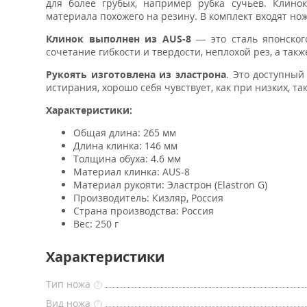
для более грубых, например рубка сучьев. Клинок
материала похожего на резину. В комплект входят но
Клинок выполнен из AUS-8
— это сталь японского
сочетание гибкости и твердости, неплохой рез, а та
Рукоять изготовлена из эластрона
. Это доступный
истирания, хорошо себя чувствует, как при низких, т
Характеристики:
Общая длина: 265 мм
Длина клинка: 146 мм
Толщина обуха: 4.6 мм
Материал клинка: AUS-8
Материал рукояти: Эластрон (Elastron G)
Производитель: Кизляр, Россия
Страна производства: Россия
Вес: 250 г
Характеристики
Тип ножа
?
Вид ножа
?