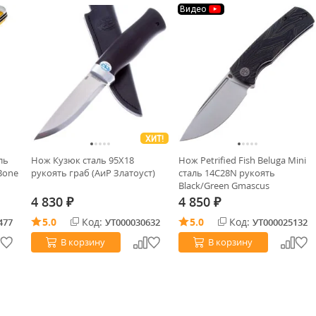
Видео
ХИТ!
ль
Нож Кузюк сталь 95Х18
Нож Petrified Fish Beluga Mini
Bone
рукоять граб (АиР Златоуст)
сталь 14C28N рукоять
Black/Green Gmascus
4 830
4 850
₽
₽
5.0
Код:
5.0
Код:
477
УТ000030632
УТ000025132
В корзину
В корзину