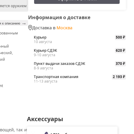
ляется оружием
Информация о доставке
→
и к описанию
Доставка в
Москва
ированным
Курьер
500
₽
м
10 августа
очный
Курьер СДЭК
620
₽
ческий,
9-10 августа
чий
Пункт выдачи заказов СДЭК
370
₽
8-9 августа
Транспортная компания
2 193
₽
11-13 августа
nt
Аксессуары
вощей, так и