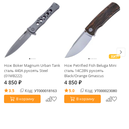
ХИТ!
Нож Boker Magnum Urban Tank
Нож Petrified Fish Beluga Mini
Но
сталь 440A рукоять Steel
сталь 14C28N рукоять
8 
(01MB222)
Black/Orange Gmascus
Че
4 850
4 850
4
₽
₽
3.5
Код:
5.0
Код:
УТ000018163
УТ000023080
В корзину
В корзину