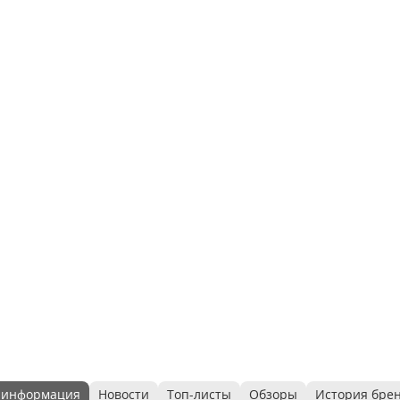
 информация
Новости
Топ-листы
Обзоры
История бре