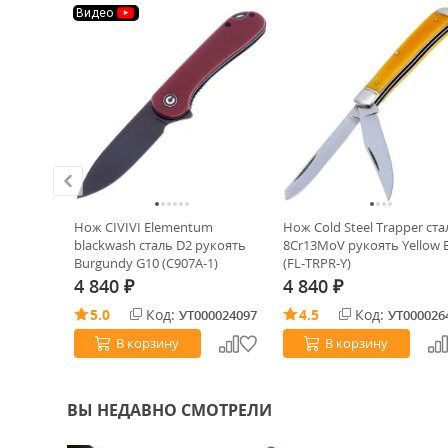
Видео
ХИТ!
ig Clip
Нож CIVIVI Elementum
Нож Cold Steel Trapper ста
коять
blackwash сталь D2 рукоять
8Cr13MoV рукоять Yellow 
0062)
Burgundy G10 (C907A-1)
(FL-TRPR-Y)
4 840
4 840
₽
₽
5.0
Код:
4.5
Код:
0029309
УТ000024097
УТ000026
В корзину
В корзину
ВЫ НЕДАВНО СМОТРЕЛИ