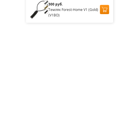
300 руб.
Темляк Forest-Home V1 (Gold)
(V1BO)