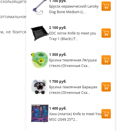
1 700 руб.
ескользящего
Брусок керамический Lansky
Dog Bone Medium (L...
 оптимальное
2 100 руб.
м, не боится
EDC лоток Knife to meet you
Tray-1 (Black) (T...
1 300 руб.
Бусина темлячная Лягушка
стекло (Огненные Ска...
1 700 руб.
Бусина темлячная Барашек
стекло (Огненные Ска...
1 400 руб.
Хэнк (платок) Knife to meet You
MSC-2049 25*2...