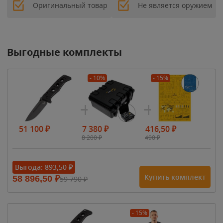
Оригинальный товар
Не является оружием
Выгодные комплекты
- 10%
- 15%
51 100
₽
7 380
₽
416,50
₽
8 200
₽
490
₽
Выгода:
893,50
₽
Купить комплект
58 896,50
₽
59 790
₽
- 15%