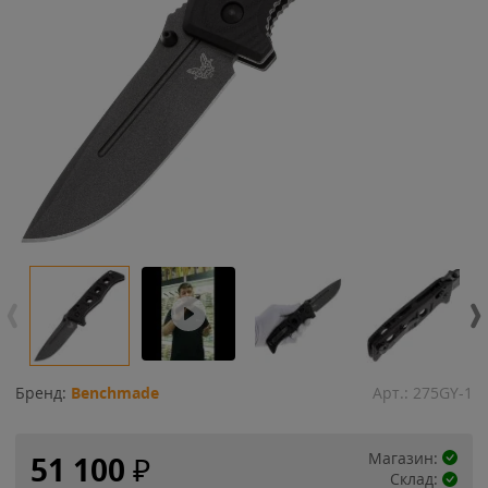
Бренд:
Benchmade
Арт.:
275GY-1
Магазин:
51 100
₽
Склад: