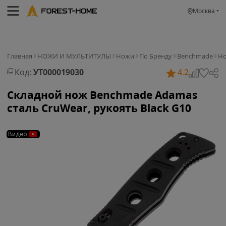
Москва
Главная
НОЖИ И МУЛЬТИТУЛЫ
Ножи
По Бренду
Benchmade
Но
Код:
УТ000019030
4.2
Складной нож Benchmade Adamas
сталь CruWear, рукоять Black G10
Видео