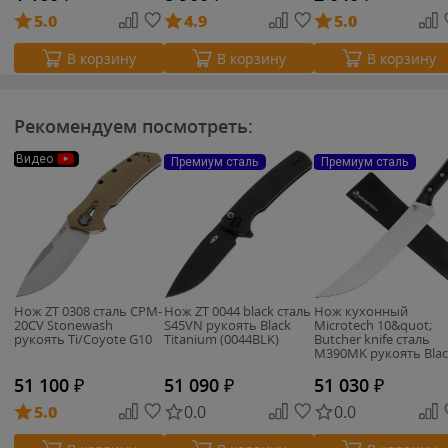
5.0
4.9
5.0
В корзину
В корзину
В корзину
Рекомендуем посмотреть:
Видео
Премиум сталь
Премиум сталь
Нож ZT 0308 сталь CPM-
Нож ZT 0044 black сталь
Нож кухонный
20CV Stonewash
S45VN рукоять Black
Microtech 10&quot;
рукоять Ti/Coyote G10
Titanium (0044BLK)
Butcher knife сталь
M390MK рукоять Blac
G10 (3800-10BK)
51 100
₽
51 090
₽
51 030
₽
5.0
0.0
0.0