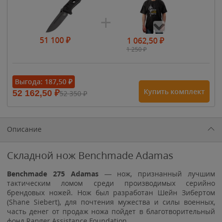
51 100
₽
1 062,50
₽
1 250
₽
- 15%
Выгода:
187,50
₽
Купить комплект
52 162,50
₽
52 350
₽
1 615
₽
1 900
₽
1 900
₽
Описание
Складной нож Benchmade Adamas
Benchmade 275 Adamas
— нож, признанный лучшим
тактическим ломом среди производимых серийно
брендовых ножей. Нож был разработан Шейн Зибертом
(Shane Siebert), для почтения мужества и силы военных,
часть денег от продаж ножа пойдет в благотворительный
фонд Ranger Assistance Foundation.