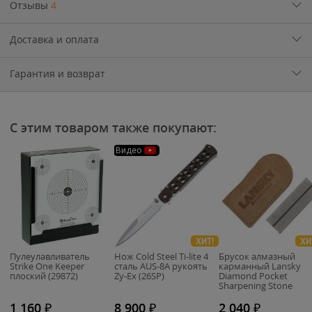
Отзывы
4
Доставка и оплата
Гарантия и возврат
С этим товаром также покупают:
Видео
ХИТ!
ХИ
Пулеулавливатель
Нож Cold Steel Ti-lite 4
Брусок алмазный
Strike One Keeper
сталь AUS-8A рукоять
карманный Lansky
плоский (29872)
Zy-Ex (26SP)
Diamond Pocket
Sharpening Stone
(LDPST/LS09450)
1 160
₽
8 900
₽
2 040
₽