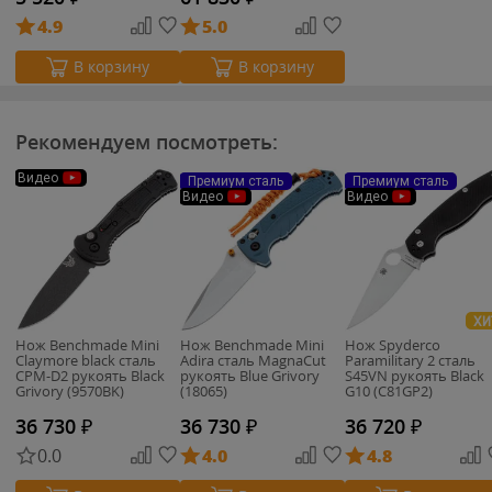
4.9
5.0
В корзину
В корзину
Рекомендуем посмотреть:
Видео
Премиум сталь
Премиум сталь
Видео
Видео
ХИ
Нож Benchmade Mini
Нож Benchmade Mini
Нож Spyderco
Claymore black сталь
Adira сталь MagnaCut
Paramilitary 2 сталь
CPM-D2 рукоять Black
рукоять Blue Grivory
S45VN рукоять Black
Grivory (9570BK)
(18065)
G10 (C81GP2)
36 730
₽
36 730
₽
36 720
₽
0.0
4.0
4.8