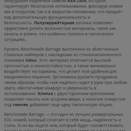
оборудован надёжным замком
Axis Lock
, который
гарантирует безопасное использование, фиксируя лезвие
как в открытом, так и в закрытом положении, что придаёт
ему дополнительную функциональность и
безопасность.
Полусеррейторная
заточка позволяет
эффективно резать волокнистые материалы, такие как
канаты и ремни, что особенно полезно в тактических
ситуациях.
Рукоять Benchmade Barrage выполнена из облегчённых
стальных лайнеров с накладками из стеклонаполненного
полимера
Valox
. Этот материал отличается высокой
прочностью и износостойкостью, а также минимально
воздействует на карманы, что делает нож удобным для
ежедневного ношения. Эргономика рукояти продумана
таким образом, чтобы нож надёжно сидел в руке при любом
хвате, обеспечивая комфорт и уверенность в
использовании.
Клипса
с двухсторонним креплением
позволяет носить нож острием вверх, а наличие отверстия
под
темляк
добавляет ещё одну тактическую опцию.
Benchmade Barrage — это один из лучших универсальных
EDC-ножей, который сочетает в себе мощь, надёжность и
стиль. Если вы ищете нож, который будет соответствовать
вашим высоким требованиям и справляться с различными