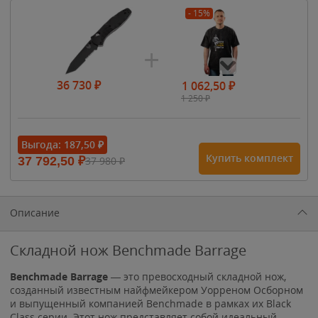
- 15%
36 730
₽
1 062,50
₽
1 250
₽
- 15%
Выгода:
187,50
₽
Купить комплект
37 792,50
₽
37 980
₽
1 615
₽
1 900
₽
1 900
₽
Описание
Складной нож Benchmade Barrage
Benchmade Barrage
— это превосходный складной нож,
созданный известным найфмейкером Уорреном Осборном
и выпущенный компанией Benchmade в рамках их Black
Class серии. Этот нож представляет собой идеальный