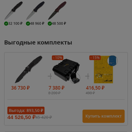
32 100
₽
48 960
₽
48 500
₽
Выгодные комплекты
- 10%
- 15%
36 730
₽
7 380
₽
416,50
₽
8 200
₽
490
₽
Выгода:
893,50
₽
Купить комплект
44 526,50
₽
45 420
₽