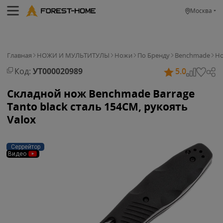
Москва
Главная
НОЖИ И МУЛЬТИТУЛЫ
Ножи
По Бренду
Benchmade
Но
Код:
УТ000020989
5.0
Складной нож Benchmade Barrage
Tanto black сталь 154CM, рукоять
Valox
Серрейтор
Видео