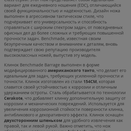
вариант для ежедневного ношения (EDC), отличающийся
своей функциональностью и надёжностью. Дизайн ножа
выполнен в агрессивном тактическом стиле, что
подчёркивает его универсальность и способность
справляться с широким спектром задач, от повседневных
офисных дел до более сложных и требующих повышенной
прочности задач. Benchmade, известная своим
безупречным качеством и вниманием к деталям, вновь
подтверждает свою репутацию производителя
высококлассных ножей, выпустив эту модель.
Клинок Benchmade Barrage выполнен в форме
модифицированного
американского танто
, что делает его
идеальным для задач, требующих усиленной прочности и
точности. Клинок изготовлен из стали
154CM
, которая
славится своей устойчивостью к коррозии и отличным
удержанием остроты. Сталь обрабатывается по технологии
Cerakote
, что добавляет клинку дополнительную защиту от
коррозии и механических повреждений. Используется для
увеличения коррозионной стойкости поверхности клинка,
антибликового и декоративного эффекта. Клинок оснащён
двухсторонним шпеньком
для удобного извлечения как
правой, так и левой рукой. Важно отметить, что нож