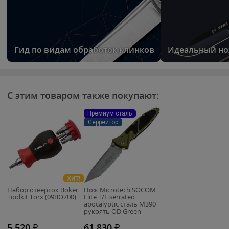
Гид по видам обработок клинков
Идеальный но
С этим товаром также покупают:
Премиум сталь
Серрейтор
ХИТ!
Набор отверток Boker
Нож Microtech SOCOM
Toolkit Torx (09BO700)
Elite T/E serrated
apocalyptic сталь M390
рукоять OD Green
Aluminium
5 520
₽
61 830
₽