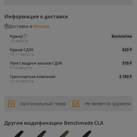
Информация о доставке
Доставка в
Москва
Курьер
Бесплатно
10 августа
Курьер СДЭК
620
₽
10-11 августа
Пункт выдачи заказов СДЭК
370
₽
9-10 августа
Транспортная компания
2 193
₽
12-14 августа
Оригинальный товар
Не является оружием
Другие модификации Benchmade CLA