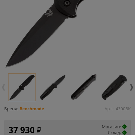
Бренд:
Benchmade
Арт.:
4300BK
Магазин:
37 930
₽
Склад: