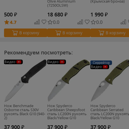
Olive Aluminium
(Крымская бронза)
(7250OLSW)
500
₽
18 680
₽
1 990
₽
4.7
0.0
0.0
В корзину
В корзину
В корзину
Рекомендуем посмотреть:
Видео
Видео
Серрейтор
Видео
Нож Benchmade
Нож Spyderco
Нож Spyderco
Osborne сталь S30V
Caribbean Sheepsfoot
Caribbean Serrated
рукоять Black G10 (940-
сталь LC200N рукоять
сталь LC200N рукоят
2)
Black/Yellow G10
Black/Yellow G10
(C217GSSF)
(C217GS)
37 900
₽
37 900
₽
37 900
₽