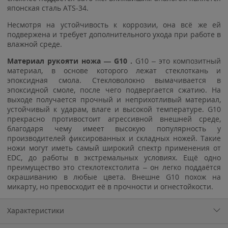
японская сталь ATS-34.
Несмотря на устойчивость к коррозии, она всё же ей
подвержена и требует дополнительного ухода при работе в
влажной среде.
Материал рукояти ножа — G10 .
G10 – это композитный
материал, в основе которого лежат стеклоткань и
эпоксидная смола. Стекловолокно вымачивается в
эпоксидной смоле, после чего подвергается сжатию. На
выходе получается прочный и неприхотливый материал,
устойчивый к ударам, влаге и высокой температуре. G10
прекрасно противостоит агрессивной внешней среде,
благодаря чему имеет высокую популярность у
производителей фиксированных и складных ножей. Такие
ножи могут иметь самый широкий спектр применения от
EDC, до работы в экстремальных условиях. Ещё одно
преимущество это стеклотекстолита – он легко поддаётся
окрашиванию в любые цвета. Внешне G10 похож на
микарту, но превосходит её в прочности и огнестойкости.
Характеристики