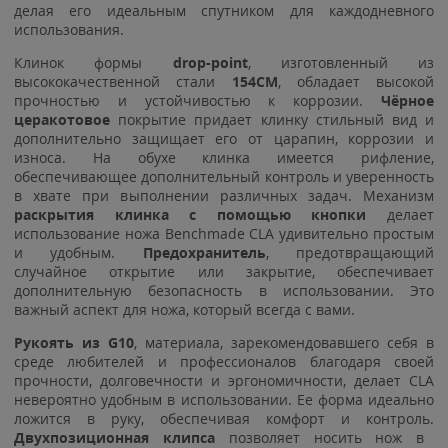
делая его идеальным спутником для каждодневного
использования.
Клинок формы
drop-point
, изготовленный из
высококачественной стали
154CM
, обладает высокой
прочностью и устойчивостью к коррозии.
Чёрное
церакотовое
покрытие придает клинку стильный вид и
дополнительно защищает его от царапин, коррозии и
износа. На обухе клинка имеется рифление,
обеспечивающее дополнительный контроль и уверенность
в хвате при выполнении различных задач. Механизм
раскрытия клинка с помощью кнопки
делает
использование ножа Benchmade CLA удивительно простым
и удобным.
Предохранитель
, предотвращающий
случайное открытие или закрытие, обеспечивает
дополнительную безопасность в использовании. Это
важный аспект для ножа, который всегда с вами.
Рукоять из G10
, материала, зарекомендовавшего себя в
среде любителей и профессионалов благодаря своей
прочности, долговечности и эргономичности, делает CLA
невероятно удобным в использовании. Ее форма идеально
ложится в руку, обеспечивая комфорт и контроль.
Двухпозиционная клипса
позволяет носить нож в