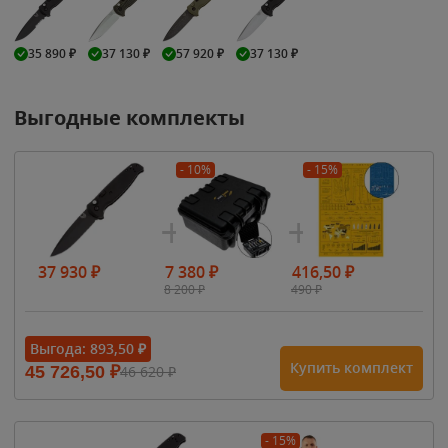
35 890
₽
37 130
₽
57 920
₽
37 130
₽
Выгодные комплекты
- 10%
- 15%
37 930
₽
7 380
₽
416,50
₽
8 200
₽
490
₽
Выгода:
893,50
₽
Купить комплект
45 726,50
₽
46 620
₽
- 15%