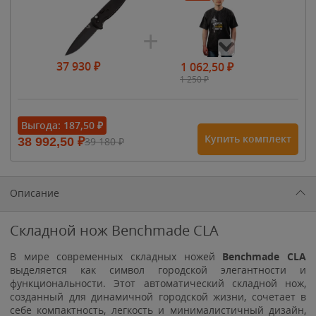
37 930
₽
1 062,50
₽
1 250
₽
- 15%
Выгода:
187,50
₽
Купить комплект
38 992,50
₽
39 180
₽
1 615
₽
1 900
₽
1 900
₽
Описание
Складной нож Benchmade CLA
В мире современных складных ножей
Benchmade CLA
выделяется как символ городской элегантности и
функциональности. Этот автоматический складной нож,
созданный для динамичной городской жизни, сочетает в
себе компактность, легкость и минималистичный дизайн,